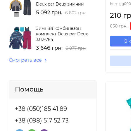
Deux par Deux зимний
Код:
gg000
5 092 грн.
6 802 грн.
210 гр
650 грн.
Зимний комбинезон
комплект Deux par Deux
J312-764
В 
3 646 грн.
6 077 грн.
Смотреть все
Помощь
+38 (050)185 41 89
+38 (098) 517 52 73