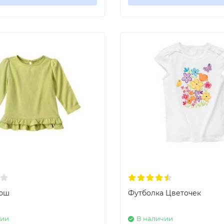
рюш
Футболка Цветочек
чии
В наличии