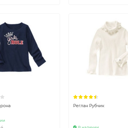
орона
Реглан Рубчик
чии
-4
В наличии