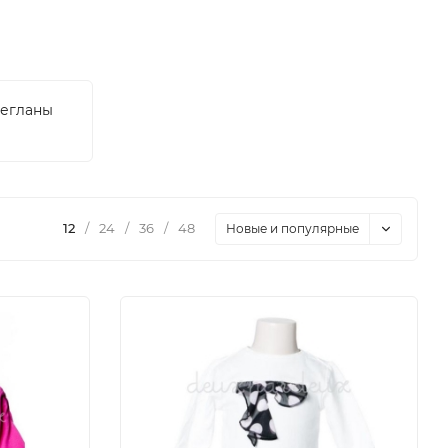
егланы
12
/
24
/
36
/
48
Новые и популярные