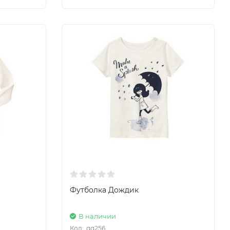
Футболка Дождик
В наличии
Код:
gg256