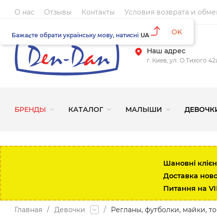
О нас
Отзывы
Контакты
Условия возврата и обме
OK
Бажаєте обрати українську мову, натисні
UA
Наш адрес
г. Киев, ул. О.Тихого 4
БРЕНДЫ
КАТАЛОГ
МАЛЫШИ
ДЕВОЧК
Шановні клієн
Доставка нов
Питання на V
Главная
/
Девочки
/
Регланы, футболки, майки, т