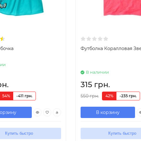
абочка
Футболка Коралловая Зв
чии
В наличии
рн.
315 грн.
550 грн.
54%
-411 грн.
42%
-235 грн.
корзину
В корзину
Купить быстро
Купить быстро