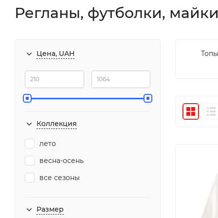
Регланы, футболки, майки
Цена, UAH
Топ
Коллекция
лето
весна-осень
все сезоны
Размер