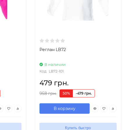
Реглан LB72
В наличии
Код:
LB72-101
479 грн.
958 грн.
50%
-479 грн.
В корзину
Купить быстро