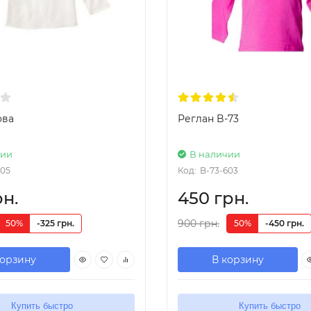
ова
Реглан B-73
чии
В наличии
05
Код:
B-73-603
рн.
450 грн.
900 грн.
50%
-325 грн.
50%
-450 грн.
корзину
В корзину
Купить быстро
Купить быстро