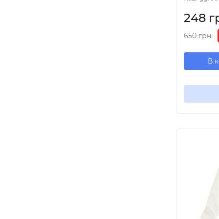
248 г
650 грн.
В 