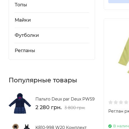
Топы
Майки
Футболки
Регланы
Популярные товары
Пальто Deux par Deux PW59
2 280 грн.
3 800 грн.
Реглан 
В нали
K810-998 W20 Комплект