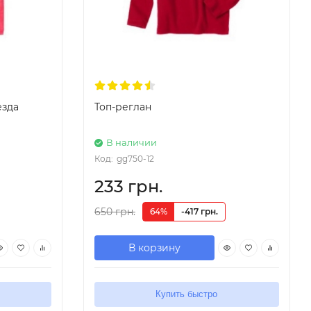
езда
Топ-реглан
В наличии
Код:
gg750-12
233 грн.
650 грн.
64%
-417 грн.
В корзину
Купить быстро