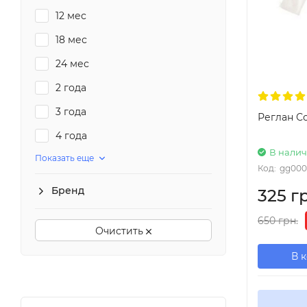
12 мес
18 мес
24 мес
2 года
3 года
Реглан С
4 года
В нали
Показать еще
Код:
gg000
Бренд
325 г
650 грн.
Очистить
В 