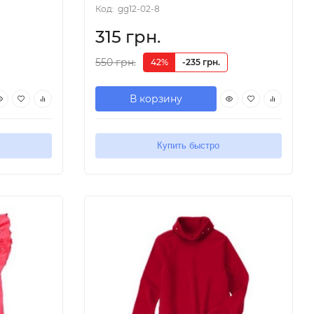
Код:
gg12-02-8
315 грн.
550 грн.
42%
-235 грн.
В корзину
Купить быстро