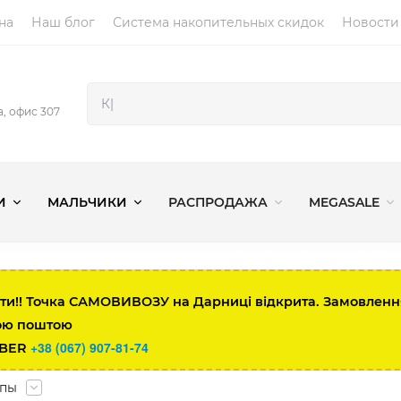
на
Наш блог
Система накопительных скидок
Новости
2а, офис 307
И
МАЛЬЧИКИ
РАСПРОДАЖА
MEGASALE
ти!! Точка САМОВИВОЗУ на Дарниці відкрита. Замовлення 
ою поштою
+38 (067) 907-81-74
IBER
опы