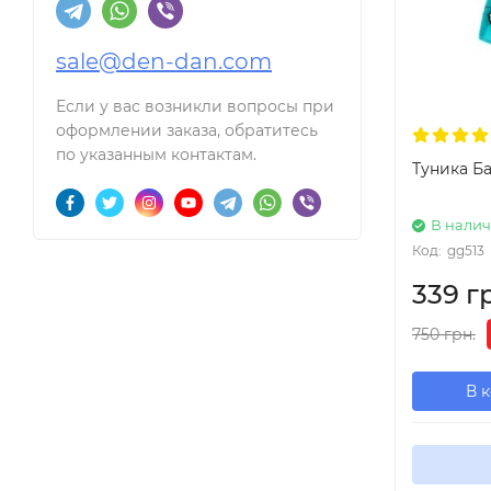
sale@den-dan.com
Если у вас возникли вопросы при
оформлении заказа, обратитесь
по указанным контактам.
Туника Б
В нали
Код:
gg513
339 г
750 грн.
В 