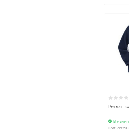
Реглан к
В нали
Код:
gg750