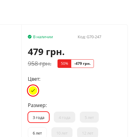
В наличии
Код:
G70-247
479 грн.
958 грн.
50%
-479 грн.
Цвет:
Размер:
3 года
4 года
5 лет
6 лет
10 лет
12 лет