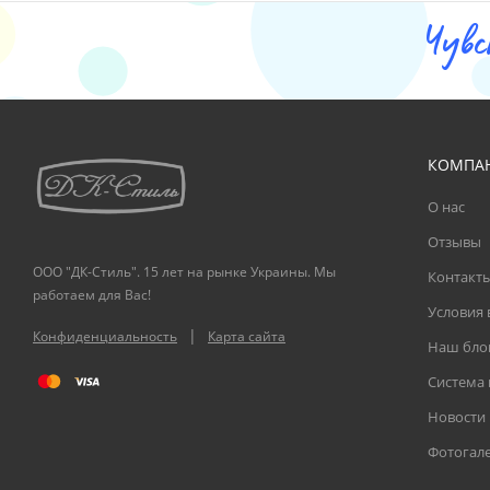
Чувс
КОМПА
О нас
Отзывы
ООО "ДК-Стиль". 15 лет на рынке Украины. Мы
Контакт
работаем для Вас!
Условия 
|
Конфиденциальность
Карта сайта
Наш бло
Система
Новости
Фотогал