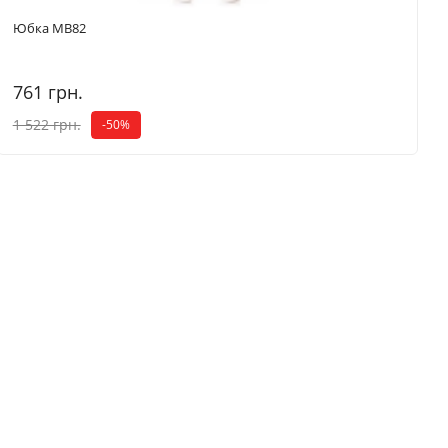
Юбка MB82
761 грн.
1 522 грн.
-50%