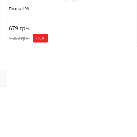
Платье I96
679 грн.
1 358 грн.
-50%