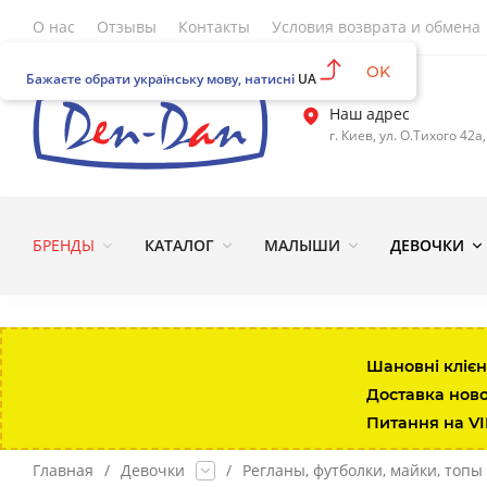
О нас
Отзывы
Контакты
Условия возврата и обмена
OK
Бажаєте обрати українську мову, натисні
UA
Наш адрес
г. Киев, ул. О.Тихого 42а
БРЕНДЫ
КАТАЛОГ
МАЛЫШИ
ДЕВОЧКИ
Шановні клієн
Доставка нов
Питання на V
Главная
/
Девочки
/
Регланы, футболки, майки, топы