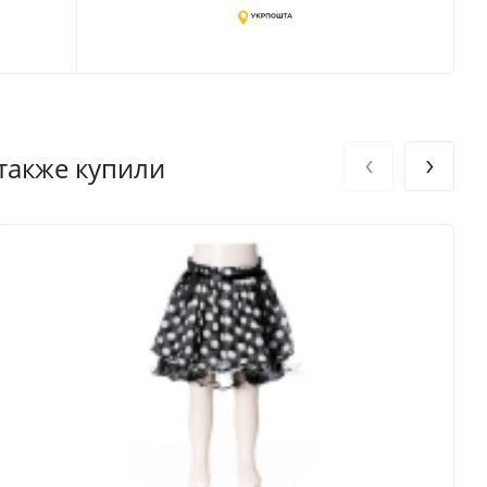
‹
›
 также купили