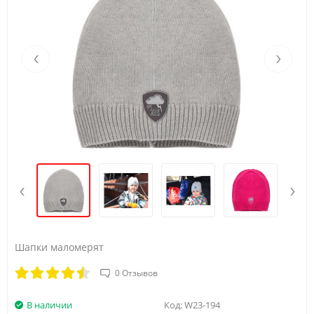
‹
›
‹
›
Шапки маломерят
0 Отзывов
В наличии
Код:
W23-194