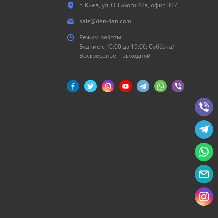
г. Киев, ул. О.Тихого 42а, офис 307
sale@den-dan.com
Режим работы:
Будние c 10:00 до 19:00; Суббота/
Воскресенье – выходной