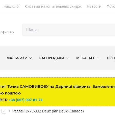
Наш блог
Система накопительных скидок
Новости
Фото
, офис 307
МАЛЬЧИКИ
РАСПРОДАЖА
MEGASALE
ПРЕ
ти!! Точка САМОВИВОЗУ на Дарниці відкрита. Замовлення 
ою поштою
+38 (067) 907-81-74
IBER
/
Реглан D-73-332 Deux par Deux (Canada)