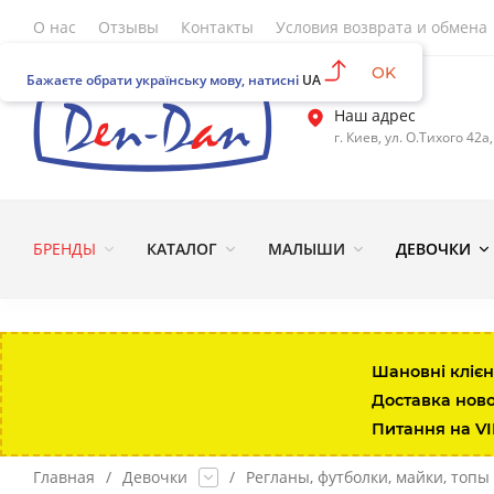
О нас
Отзывы
Контакты
Условия возврата и обмена
OK
Бажаєте обрати українську мову, натисні
UA
Наш адрес
г. Киев, ул. О.Тихого 42а
БРЕНДЫ
КАТАЛОГ
МАЛЫШИ
ДЕВОЧКИ
Шановні клієн
Доставка нов
Питання на V
Главная
/
Девочки
/
Регланы, футболки, майки, топы