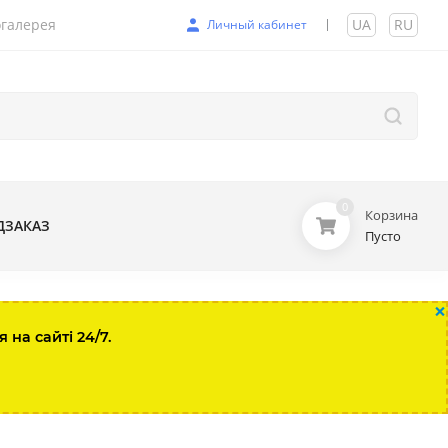
галерея
UA
|
RU
Личный кабинет
0
Корзина
ДЗАКАЗ
Пусто
×
на сайті 24/7.