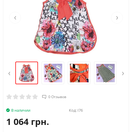
‹
›
‹
›
0 Отзывов
В наличии
Код:
I76
1 064 грн.