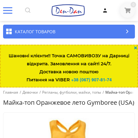
0
КАТАЛОГ ТОВАРОВ
×
Шановні клієнти!! Точка САМОВИВОЗУ на Дарниці
відкрита. Замовлення на сайті 24/7.
Размер\возраст
Рост
Вес
Талия
Длина штанин
Доставка новою поштою
+38 (067) 907-81-74
Питання на VIBER
Up to 7lbs
up to 48
up to 3kg
35.5
Главная
/
Девочки
/
Регланы, футболки, майки, топы
/
Майка-топ Оранж
0-3 мес
up to 58.5
3-5.5
43
Майка-топ Оранжевое лето Gymboree (USA)
3-6 мес
58.5-64
5.5-7.5
45
6-12 мес
64-74
7.5-10
47