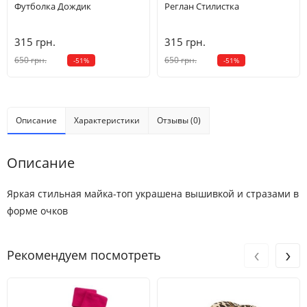
Футболка Дождик
Реглан Стилистка
5
4-5 лет
102.5-110
21-22.5
63.5
42.5
315 грн.
315 грн.
6
5-6 лет
110-117.5
23-26
65
47
650 грн.
650 грн.
-51%
-51%
7
6-7 лет
117.5-125
26-30
66.5
51.5
8
7-8 лет
125-130
30-38.5
68
56
Описание
Характеристики
Отзывы (0)
10
8-9 лет
135-142.5
38.5-45.5
71
61.5
Описание
12
9-10 лет
137.5-142.5
43-50
73
65
Яркая стильная майка-топ украшена вышивкой и стразами в
форме очков
‹
›
Рекомендуем посмотреть