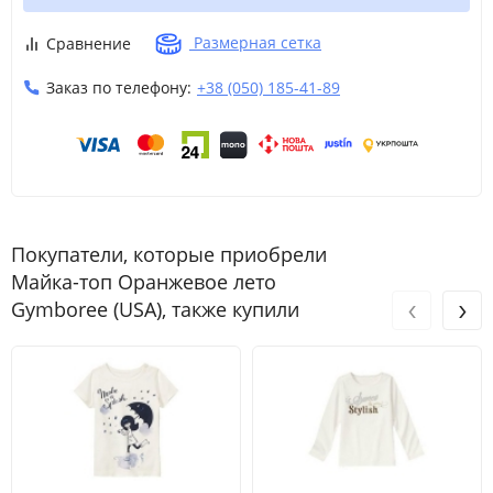
8
8 лет
130-137
26-30
60.5
Размерная сетка
Сравнение
Заказ по телефону:
+38 (050) 185-41-89
9
9 лет
137-140
30-34.5
62
10
L
10 лет
140-147
34.5-38.5
63.5
12
12 лет
142-152
38.5-45.5
65.5
Покупатели, которые приобрели
Майка-топ Оранжевое лето
‹
›
Gymboree (USA), также купили
Размер
Возраст
Рост
Вес (кг)
Талия
Шаговый разм