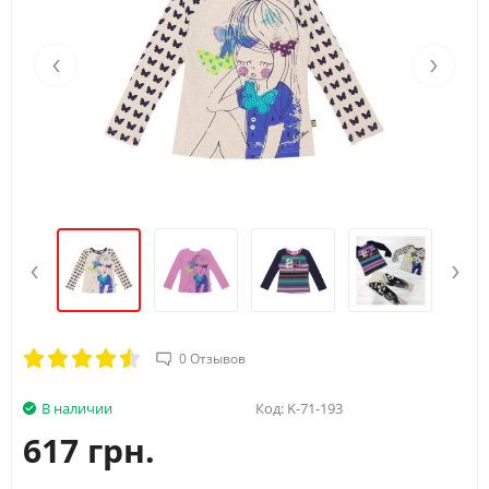
‹
›
‹
›
0 Отзывов
В наличии
Код:
K-71-193
617 грн.