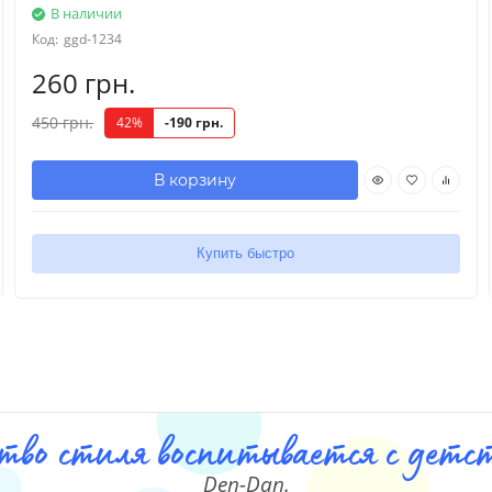
В наличии
Код:
ggd-1234
260 грн.
450 грн.
42%
-190 грн.
В корзину
Купить быстро
тво стиля воспитывается с детст
Den-Dan.