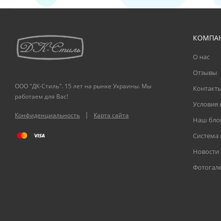
КОМПА
О нас
Отзывы
ООО "ДК-Стиль". 15 лет на рынке Украины. Мы
Контакт
работаем для Вас!
Условия 
|
Конфиденциальность
Карта сайта
Наш бло
Система
Новости
Фотогал