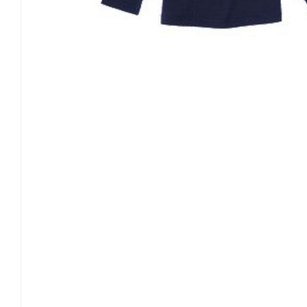
3 лет
91.5-99
14.5-16
52.5
4 лет
99-107
16-18.5
54
5 лет
107-114
18.5-21
56
Размер\возраст
Рост
Вес
Талия
Длина штанины 
3
XS
3 лет
91.5-99
14.5-16
52.5
4
4 лет
99-107
16-18.5
54
5
S
5 лет
107-114
18.5-21
56
6
6 лет
114-122
21-23
57
7
M
7 лет
122-130
23-26
59