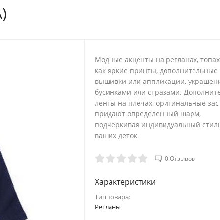
)
24.1-25.3
46.5-48.5
27.2-28.5
48.5-49.5
Модные акценты на регланах, топах,
как яркие принты, дополнительные
вышивки или аппликации, украшен
о внутреннему шву
Голова
бусинками или стразами. Дополнит
ленты на плечах, оригинальные зас
20.5
44
придают определенный шарм,
подчеркивая индивидуальный стил
23.5
46.5
ваших деток.
26.5
48.5
0 Отзывов
30
49.5
Характеристики
Тип товара:
33
50
Регланы