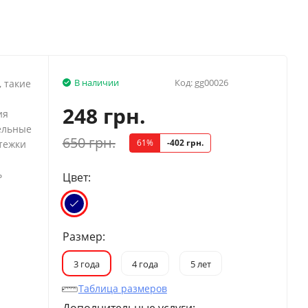
В наличии
Код:
gg00026
 такие
248 грн.
ия
ельные
650 грн.
61%
-402 грн.
тежки
ь
Цвет:
Размер:
3 года
4 года
5 лет
Таблица размеров
Дополнительные услуги: