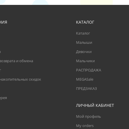
НИЯ
КАТАЛОГ
Каталог
Малыши
ы
Девочки
возврата и обмена
Мальчики
г
РАСПРОДАЖА
 накопительных скидок
MEGASale
ПРЕДЗАКАЗ
ерея
ЛИЧНЫЙ КАБИНЕТ
Мой профиль
My orders