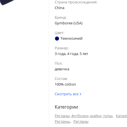
36
51
Страна происхождения:
China
40.5
52
Бренд:
Gymboree (USA)
45
53.5
Цвет:
Темносиний
Размер:
3 года, 4 года, 5 лет
по внутреннему шву
Голова
Пол:
девочка
36
50
Состав:
100% cotton
40.5
52
Смотреть все
45
53.5
Категории
49.5
54.5
,
Регланы, футболки, майки, топы
Катал
,
Регланы
Регланы
54
54.5