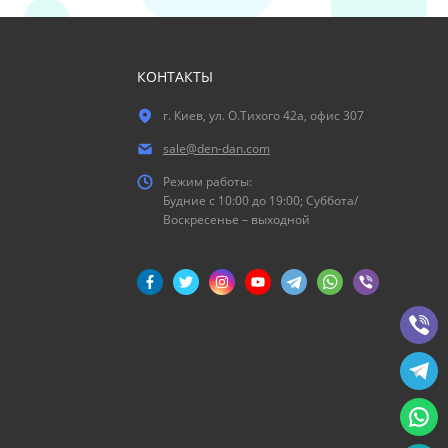
КОНТАКТЫ
г. Киев, ул. О.Тихого 42а, офис 307
sale@den-dan.com
Режим работы:
Будние c 10:00 до 19:00; Суббота/
Воскресенье – выходной