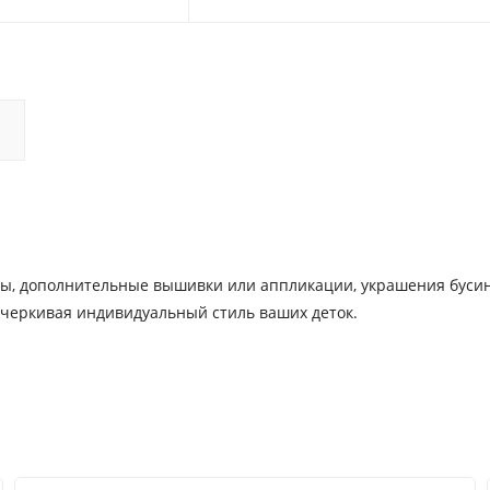
57.5
54.5
61
55.5
63
56
66
56
нты, дополнительные вышивки или аппликации, украшения буси
черкивая индивидуальный стиль ваших деток.
ер