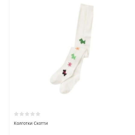
5
4-5 лет
102.5-110
21-22.5
63.5
42.5
6
5-6 лет
110-117.5
23-26
65
47
7
6-7 лет
117.5-125
26-30
66.5
51.5
8
7-8 лет
125-130
30-38.5
68
56
10
8-9 лет
135-142.5
38.5-45.5
71
61.5
12
9-10 лет
137.5-142.5
43-50
73
65
Колготки Скотти