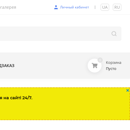
галерея
UA
|
RU
Личный кабинет
0
Корзина
ДЗАКАЗ
Пусто
×
на сайті 24/7.