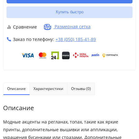
8
8 лет
130-137
26-30
60.5
Купить быстро
Размерная сетка
9
9 лет
137-140
30-34.5
62
Сравнение
Заказ по телефону:
+38 (050) 185-41-89
10
L
10 лет
140-147
34.5-38.5
63.5
12
12 лет
142-152
38.5-45.5
65.5
Описание
Характеристики
Отзывы (0)
Описание
Модные акценты на регланах, топах, такие как яркие
принты, дополнительные вышивки или аппликации,
Размер
Возраст
Рост
Вес (кг)
Талия
Шаговый разм
украшения бусинками или стразами. Дополнительные