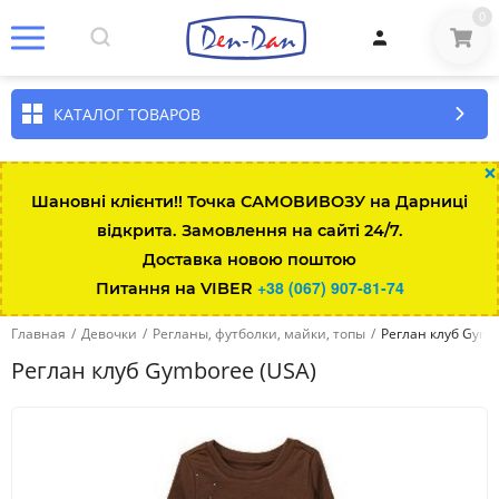
0
КАТАЛОГ ТОВАРОВ
×
Шановні клієнти!! Точка САМОВИВОЗУ на Дарниці
відкрита. Замовлення на сайті 24/7.
Размер\возраст
Рост
Вес
Талия
Длина штанин
Доставка новою поштою
+38 (067) 907-81-74
Питання на VIBER
Up to 7lbs
up to 48
up to 3kg
35.5
Главная
/
Девочки
/
Регланы, футболки, майки, топы
/
Реглан клуб Gymb
0-3 мес
up to 58.5
3-5.5
43
Реглан клуб Gymboree (USA)
3-6 мес
58.5-64
5.5-7.5
45
6-12 мес
64-74
7.5-10
47