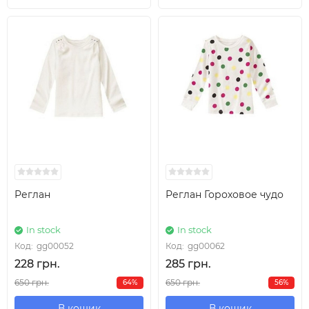
Реглан
Реглан Гороховое чудо
In stock
In stock
Код:
gg00052
Код:
gg00062
228 грн.
285 грн.
650 грн.
650 грн.
64%
56%
В кошик
В кошик