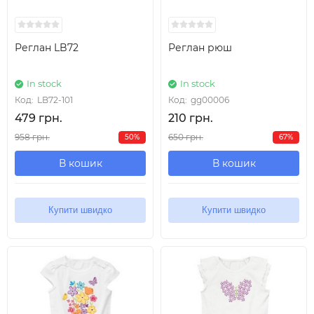
Реглан LB72
Реглан рюш
In stock
In stock
Код:
LB72-101
Код:
gg00006
479 грн.
210 грн.
958 грн.
650 грн.
50%
67%
В кошик
В кошик
Купити швидко
Купити швидко