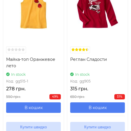
Майка-топ Оранжевое
Реглан Сладости
лето
In stock
In stock
Код:
gg515-1
Код:
gg905
278 грн.
315 грн.
550 грн.
650 грн.
49%
51%
В кошик
В кошик
Купити швидко
Купити швидко