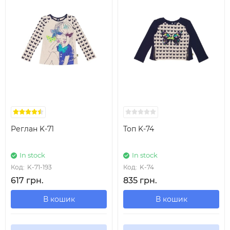
Реглан K-71
Топ K-74
In stock
In stock
Код:
K-71-193
Код:
K-74
617 грн.
835 грн.
В кошик
В кошик