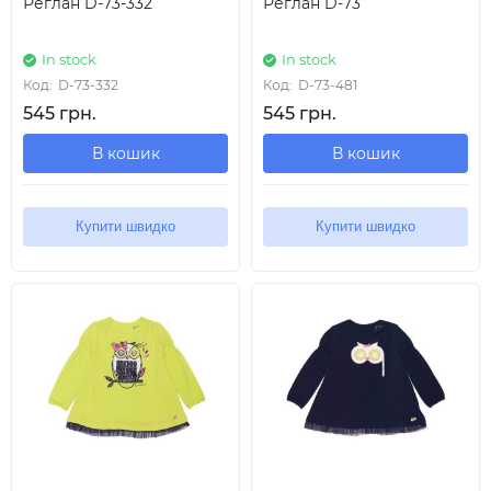
Реглан D-73-332
Реглан D-73
In stock
In stock
Код:
D-73-332
Код:
D-73-481
545 грн.
545 грн.
В кошик
В кошик
Купити швидко
Купити швидко