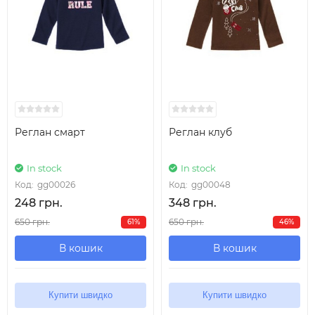
Реглан смарт
Реглан клуб
In stock
In stock
Код:
gg00026
Код:
gg00048
248 грн.
348 грн.
650 грн.
650 грн.
61%
46%
В кошик
В кошик
Купити швидко
Купити швидко