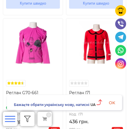
Купити швидко
Купити швидко
Реглан G70-661
Реглан I71
OK
Бажаєте обрати українську мову, натисні
UA
In stock
In stock
Код:
G70-661
Код:
I71
0
479 грн.
436 грн.