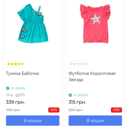
Туника Бабочка
Футболка Коралловая
Звезда
In stock
Код:
gg513
In stock
339 грн.
315 грн.
750 грн.
550 грн.
54%
42%
В кошик
В кошик