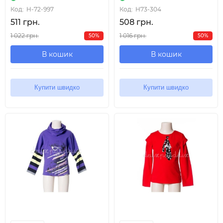
Код:
H-72-997
Код:
H73-304
511 грн.
508 грн.
1 022 грн.
1 016 грн.
50%
50%
В кошик
В кошик
Купити швидко
Купити швидко