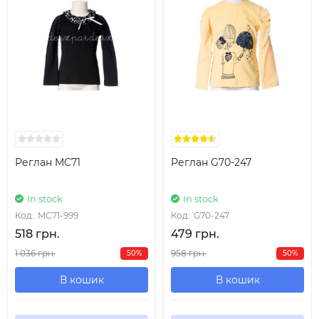
Реглан MC71
Реглан G70-247
In stock
In stock
Код:
MC71-999
Код:
G70-247
518 грн.
479 грн.
1 036 грн.
958 грн.
50%
50%
В кошик
В кошик