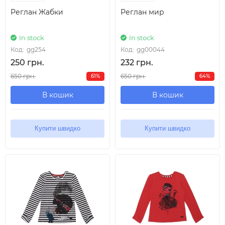
Реглан Жабки
Реглан мир
In stock
In stock
Код:
gg254
Код:
gg00044
250 грн.
232 грн.
650 грн.
650 грн.
61%
64%
В кошик
В кошик
Купити швидко
Купити швидко