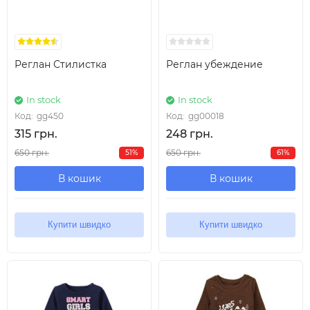
Реглан Стилистка
Реглан убеждение
In stock
In stock
Код:
gg450
Код:
gg00018
315 грн.
248 грн.
650 грн.
650 грн.
51%
61%
В кошик
В кошик
Купити швидко
Купити швидко