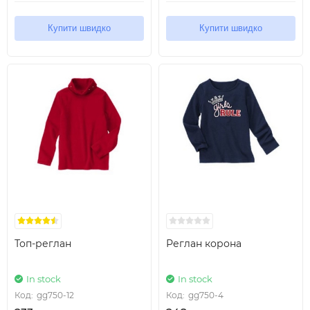
Купити швидко
Купити швидко
Топ-реглан
Реглан корона
In stock
In stock
Код:
gg750-12
Код:
gg750-4