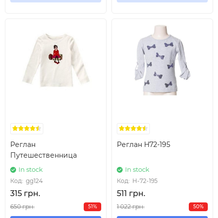
Реглан
Реглан H72-195
Путешественница
In stock
In stock
Код:
gg124
Код:
H-72-195
315 грн.
511 грн.
650 грн.
1 022 грн.
51%
50%