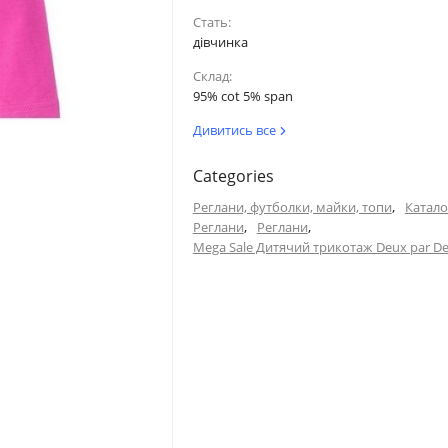
Стать:
дівчинка
Склад:
95% cot 5% span
Дивитись все
Categories
,
Реглани, футболки, майки, топи
Катало
,
,
Реглани
Реглани
Mega Sale Дитячий трикотаж Deux par D