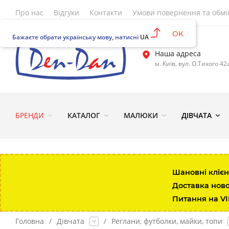
Про нас
Відгуки
Контакти
Умови повернення та обмі
OK
Бажаєте обрати українську мову, натисні
UA
Наша адреса
м. Київ, вул. О.Тихого 42
БРЕНДИ
КАТАЛОГ
МАЛЮКИ
ДІВЧАТА
Шановні клієн
Доставка нов
Питання на V
Головна
/
Дівчата
/
Реглани, футболки, майки, топи