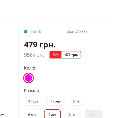
In stock
Код:
G70-661
479 грн.
958 грн.
50%
-479 грн.
Колір:
Размер:
3 года
4 года
5 лет
6 лет
7 лет
8 лет
10 лет
лет