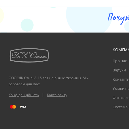
Почу
КОМПА
Про нас
Відгуки
ООО "ДК-Стиль". 15 лет на рынке Украины. Мы
Контакт
работаем для Вас!
Умови по
|
Конфіденційність
Карта сайту
Фотогал
Система