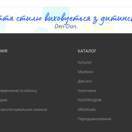
ття стилю виховуеться з дитинст
Den-Dan.
НИЯ
КАТАЛОГ
Каталог
Малюки
и
Дівчата
вернення та обміну
Хлопчики
ерея
РОЗПРОДАЖ
 накопичувальних знижок
MEGASale
Передзамовлення