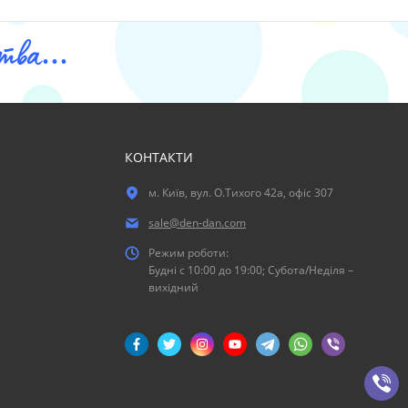
ва...
КОНТАКТИ
м. Київ, вул. О.Тихого 42а, офіс 307
sale@den-dan.com
Режим роботи:
Будні c 10:00 до 19:00; Субота/Неділя –
вихідний