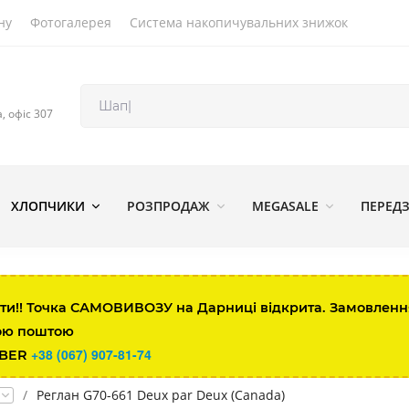
ну
Фотогалерея
Система накопичувальних знижок
а, офіс 307
ХЛОПЧИКИ
РОЗПРОДАЖ
MEGASALE
ПЕРЕД
ти!! Точка САМОВИВОЗУ на Дарниці відкрита. Замовлення 
ою поштою
+38 (067) 907-81-74
IBER
/
Реглан G70-661 Deux par Deux (Canada)