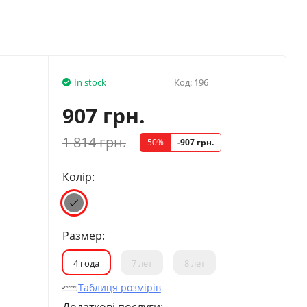
In stock
Код:
196
907 грн.
1 814 грн.
50%
-907 грн.
Колір:
Размер:
4 года
7 лет
8 лет
Таблиця розмірів
Додаткові послуги: