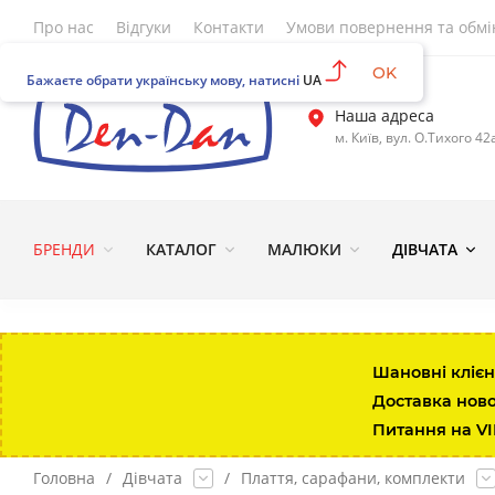
Про нас
Відгуки
Контакти
Умови повернення та обмі
OK
Бажаєте обрати українську мову, натисні
UA
Наша адреса
м. Київ, вул. О.Тихого 42
БРЕНДИ
КАТАЛОГ
МАЛЮКИ
ДІВЧАТА
Шановні клієн
Доставка нов
Питання на V
Головна
/
Дівчата
/
Плаття, сарафани, комплекти