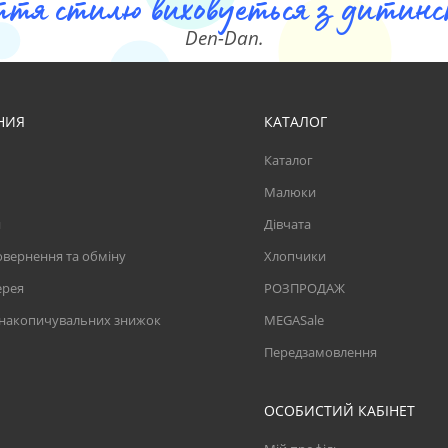
ття стилю виховуеться з дитинст
Den-Dan.
НИЯ
КАТАЛОГ
Каталог
Малюки
и
Дівчата
вернення та обміну
Хлопчики
ерея
РОЗПРОДАЖ
 накопичувальних знижок
MEGASale
Передзамовлення
ОСОБИСТИЙ КАБІНЕТ