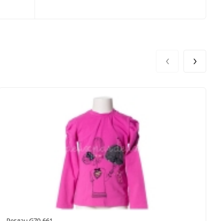
‹
›
Реглан G70-661