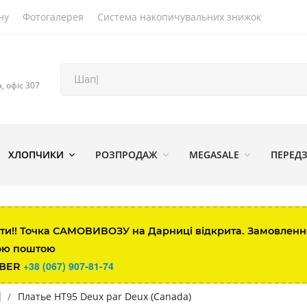
ну
Фотогалерея
Система накопичувальних знижок
а, офіс 307
ХЛОПЧИКИ
РОЗПРОДАЖ
MEGASALE
ПЕРЕД
ти!! Точка САМОВИВОЗУ на Дарниці відкрита. Замовлення 
ою поштою
+38 (067) 907-81-74
IBER
/
Платье HT95 Deux par Deux (Canada)