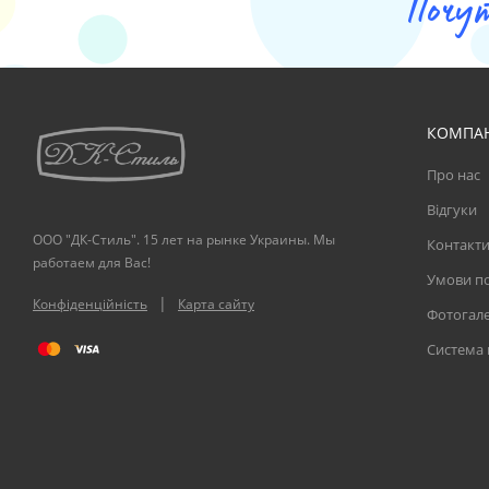
Почу
КОМПА
Про нас
Відгуки
ООО "ДК-Стиль". 15 лет на рынке Украины. Мы
Контакт
работаем для Вас!
Умови по
|
Конфіденційність
Карта сайту
Фотогал
Система