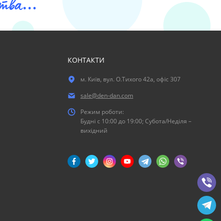
ва...
КОНТАКТИ
м. Київ, вул. О.Тихого 42а, офіс 307
sale@den-dan.com
Режим роботи:
Будні c 10:00 до 19:00; Субота/Неділя –
вихідний