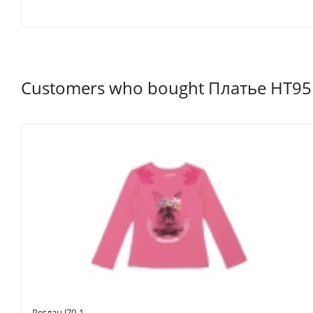
Customers who bought Платье HT95 
Реглан J70-1