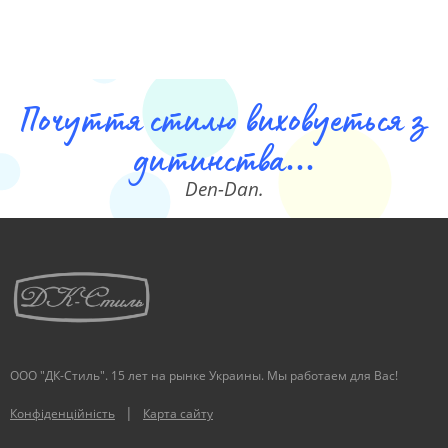
Почуття стилю виховуеться з
дитинства...
Den-Dan.
ООО "ДК-Стиль". 15 лет на рынке Украины. Мы работаем для Вас!
|
Конфіденційність
Карта сайту