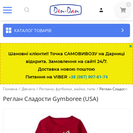
0
КАТАЛОГ ТОВАРІВ
×
Шановні клієнти!! Точка САМОВИВОЗУ на Дарниці
відкрита. Замовлення на сайті 24/7.
Розмір\вік
Зріст
Вага
Талія
Довжина штанини за
Доставка новою поштою
+38 (067) 907-81-74
Питання на VIBER
Up to 7lbs
up to 48
up to 3kg
35.5
13.3-
Головна
/
Дівчата
/
Реглани, футболки, майки, топи
/
Реглан Сладости G
0-3 міс
up to 58.5
3-5.5
43
15.8-
Реглан Сладости Gymboree (USA)
3-6 міс
58.5-64
5.5-7.5
45
18.4-
6-12 міс
64-74
7.5-10
47
20.9-