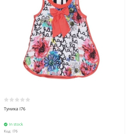
Туника I76
In stock
Код:
I76