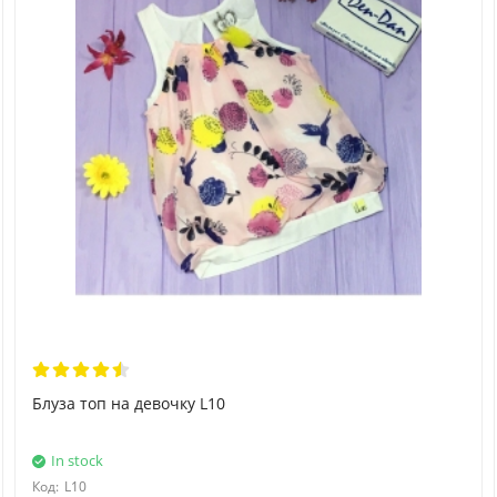
Блуза топ на девочку L10
In stock
Код:
L10