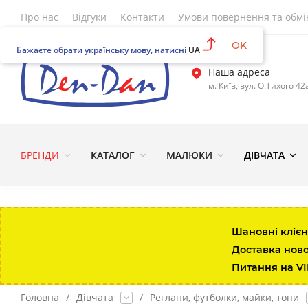
Про нас
Відгуки
Контакти
Умови повернення та обмі
OK
Бажаєте обрати українську мову, натисні
UA
Наша адреса
м. Київ, вул. О.Тихого 42
БРЕНДИ
КАТАЛОГ
МАЛЮКИ
ДІВЧАТА
Шановні клієн
Доставка нов
Питання на V
Головна
/
Дівчата
/
Реглани, футболки, майки, топи