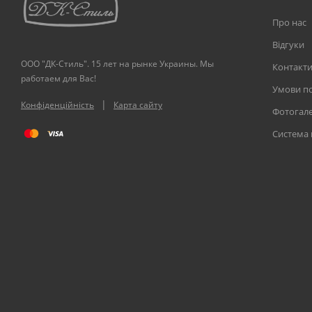
Про нас
Відгуки
ООО "ДК-Стиль". 15 лет на рынке Украины. Мы
Контакт
работаем для Вас!
Умови по
|
Конфіденційність
Карта сайту
Фотогал
Система