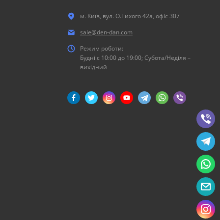
м. Київ, вул. О.Тихого 42а, офіс 307
sale@den-dan.com
Режим роботи:
Будні c 10:00 до 19:00; Субота/Неділя –
вихідний