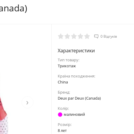
anada)
0 Відгуків
Характеристики
Тип товару:
Tpикoтaж
Країна походження:
China
Бренд:
Deux par Deux (Canada)
›
Колір:
малиновий
Розмір:
8 лет