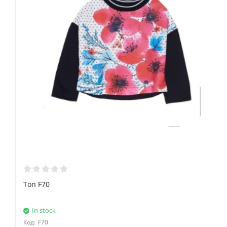
Топ F70
In stock
Код:
F70