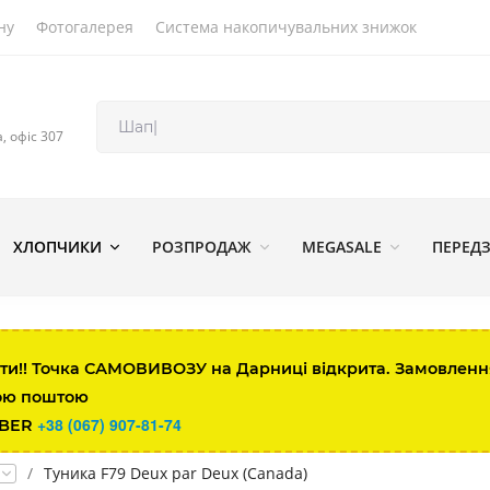
ну
Фотогалерея
Система накопичувальних знижок
а, офіс 307
ХЛОПЧИКИ
РОЗПРОДАЖ
MEGASALE
ПЕРЕД
ти!! Точка САМОВИВОЗУ на Дарниці відкрита. Замовлення 
ою поштою
+38 (067) 907-81-74
IBER
/
Туника F79 Deux par Deux (Canada)