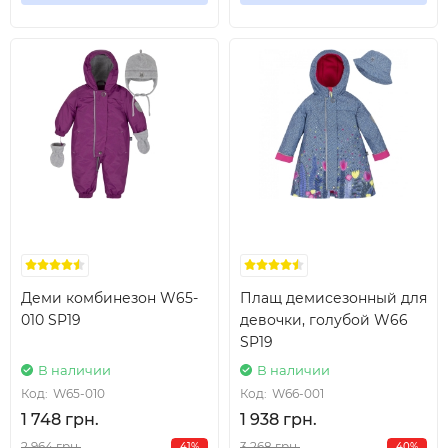
Деми комбинезон W65-
Плащ демисезонный для
010 SP19
девочки, голубой W66
SP19
В наличии
В наличии
Код:
W65-010
Код:
W66-001
1 748 грн.
1 938 грн.
2 964 грн.
3 268 грн.
41%
40%