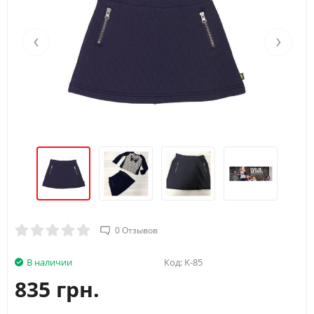
‹
›
0 Отзывов
В наличии
Код:
K-85
835 грн.