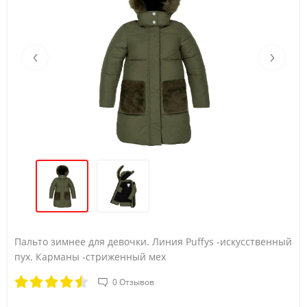
Возраст
4Y
5Y
Рост (А)
104/110
110/116
‹
›
Обхват груди (B)
56
58
Талия (С)
52
53
Бедра (D)
62
64
Пальто зимнее для девочки. Линия Puffys -искусственный
пух. Карманы -стриженный мех
0 Отзывов