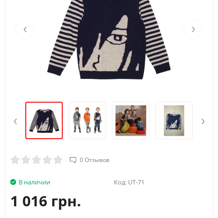
‹
›
‹
›
0 Отзывов
В наличии
Код:
UT-71
1 016 грн.