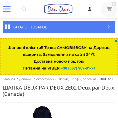
0
КАТАЛОГ ТОВАРОВ
×
Шановні клієнти!! Точка САМОВИВОЗУ на Дарниці
відкрита. Замовлення на сайті 24/7.
Доставка новою поштою
+38 (067) 907-81-74
Питання на VIBER
Главная
/
Девочки
/
Аксессуары
/
Шапки, шарфы, варежки
/
ШАПКА DEUX
ШАПКА DEUX PAR DEUX ZE02 Deux par Deux
(Canada)