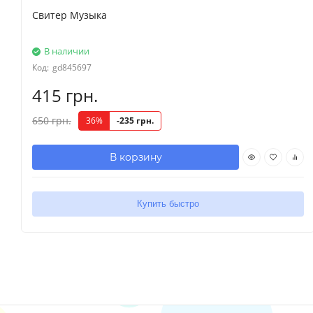
Свитер Музыка
В наличии
Код:
gd845697
415 грн.
650 грн.
36%
-235 грн.
В корзину
Купить быстро