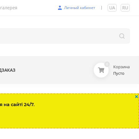
галерея
UA
|
RU
Личный кабинет
0
Корзина
ДЗАКАЗ
Пусто
×
на сайті 24/7.