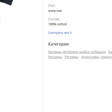
36
51
Пол:
мальчик
40.5
52
Состав:
100% cotton
45
53.5
Смотреть все
Категории
по внутреннему шву
Голова
,
Регланы, футболки, майки, рубашки
Ка
,
,
Регланы
Регланы
Аксессуары, трико
36
50
40.5
52
45
53.5
49.5
54.5
54
54.5