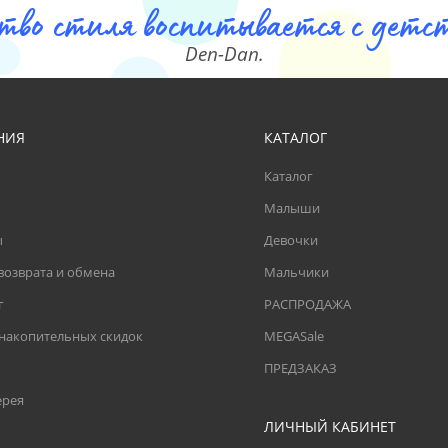
тво стиля воспитывается с детст
Den-Dan.
НИЯ
КАТАЛОГ
Каталог
Малыши
ы
Девочки
возврата и обмена
Мальчики
г
РАСПРОДАЖА
 накопительных скидок
MEGASale
ПРЕДЗАКАЗ
ерея
ЛИЧНЫЙ КАБИНЕТ