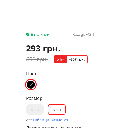
В наличии
Код:
gb743-1
293 грн.
650 грн.
54%
-357 грн.
Цвет:
Размер:
6 лет
8 лет
Таблица размеров
Дополнительные услуги: