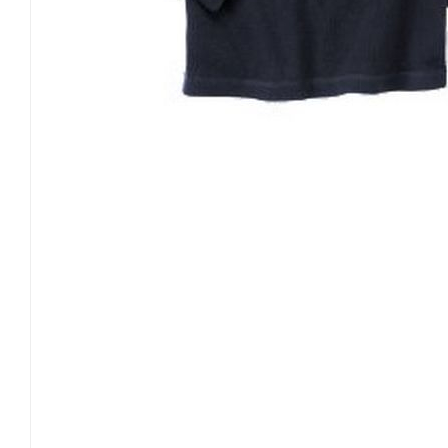
3 лет
91.5-99
14.5-16
52.5
4 лет
99-107
16-18.5
54
5 лет
107-114
18.5-21
56
Размер\возраст
Рост
Вес
Талия
Длина штанины 
3
XS
3 лет
91.5-99
14.5-16
52.5
4
4 лет
99-107
16-18.5
54
5
S
5 лет
107-114
18.5-21
56
6
6 лет
114-122
21-23
57
7
M
7 лет
122-130
23-26
59