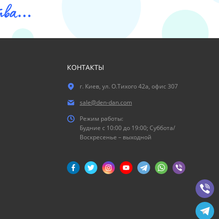
ва...
КОНТАКТЫ
г. Киев, ул. О.Тихого 42а, офис 307
sale@den-dan.com
Режим работы:
Будние c 10:00 до 19:00; Суббота/
Воскресенье – выходной