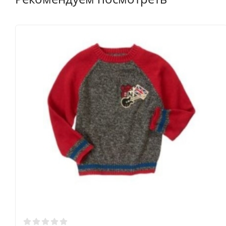
Размер
Возраст
Рост
Вес(кг)
Талия
Шаговый размер
4
3-4 лет
99-107
14.5-16
49
40.5
5
4-5 лет
107-114
16-18.5
51
45
6
5-6 лет
114-122
18.5-21
52
49.5
7
6-7 лет
122-130
21-23
54
54
8
7-8 лет
130-137
23-26
55
58.5
10
8-9 лет
141-147
30-34.5
58.5
64