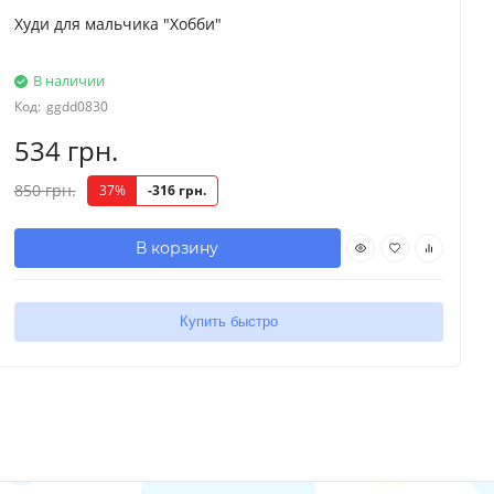
Худи для мальчика "Хобби"
В наличии
Код:
ggdd0830
534 грн.
850 грн.
37%
-316 грн.
В корзину
Купить быстро