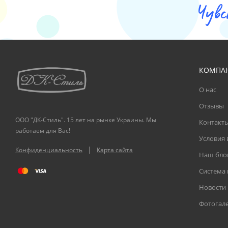
Чувс
КОМПА
О нас
Отзывы
ООО "ДК-Стиль". 15 лет на рынке Украины. Мы
Контакт
работаем для Вас!
Условия 
|
Конфиденциальность
Карта сайта
Наш бло
Система
Новости
Фотогал