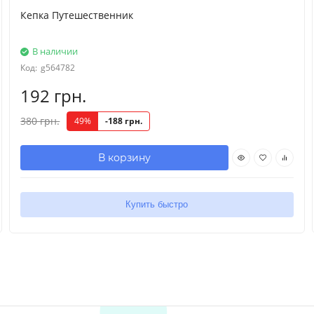
Кепка Путешественник
В наличии
Код:
g564782
192 грн.
380 грн.
49%
-188 грн.
В корзину
Купить быстро