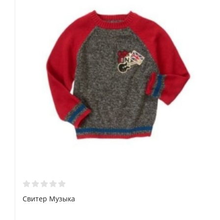
5
4-5 лет
102.5-110
21-22.5
63.5
42.5
6
5-6 лет
110-117.5
23-26
65
47
7
6-7 лет
117.5-125
26-30
66.5
51.5
8
7-8 лет
125-130
30-38.5
68
56
10
8-9 лет
135-142.5
38.5-45.5
71
61.5
12
9-10 лет
137.5-142.5
43-50
73
65
Свитер Музыка