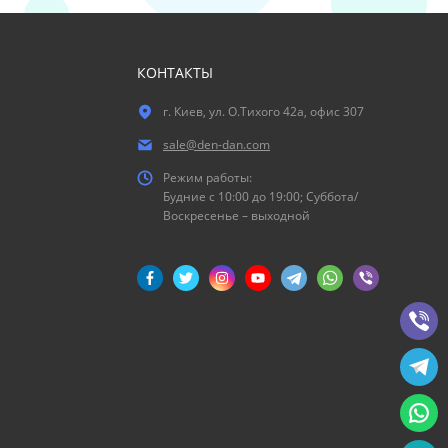
КОНТАКТЫ
г. Киев, ул. О.Тихого 42а, офис 307
sale@den-dan.com
Режим работы:
Будние c 10:00 до 19:00; Суббота/
Воскресенье – выходной