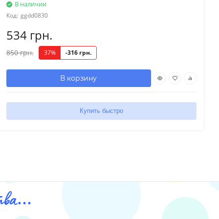
В наличии
Код:
ggdd0830
534 грн.
850 грн.
37%
-316 грн.
В корзину
Купить быстро
ва...