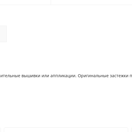
57.5
54.5
61
55.5
63
56
66
56
олнительные вышивки или аппликации. Оригинальные застежки
ер