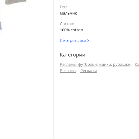
36
51
Пол:
мальчик
40.5
52
Состав:
100% cotton
45
53.5
Смотреть все
Категории
по внутреннему шву
Голова
,
Регланы, футболки, майки, рубашки
Ка
,
Регланы
Регланы
36
50
40.5
52
45
53.5
49.5
54.5
54
54.5