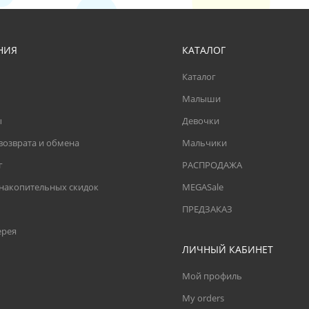
НИЯ
КАТАЛОГ
Каталог
Малыши
ы
Девочки
возврата и обмена
Мальчики
г
РАСПРОДАЖА
 накопительных скидок
MEGASale
ПРЕДЗАКАЗ
ерея
ЛИЧНЫЙ КАБИНЕТ
Мой профиль
My orders