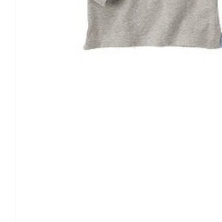
3 лет
91.5-99
14.5-16
52.5
4 лет
99-107
16-18.5
54
5 лет
107-114
18.5-21
56
Размер\возраст
Рост
Вес
Талия
Длина штанины 
3
XS
3 лет
91.5-99
14.5-16
52.5
4
4 лет
99-107
16-18.5
54
5
S
5 лет
107-114
18.5-21
56
6
6 лет
114-122
21-23
57
7
M
7 лет
122-130
23-26
59