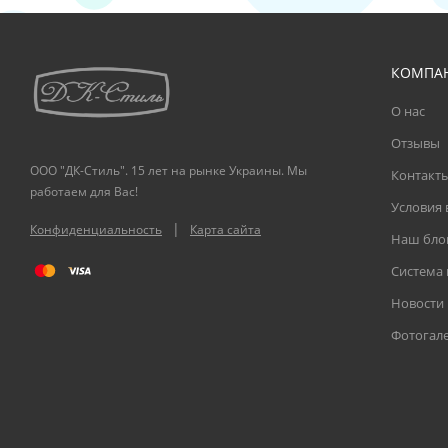
КОМПА
О нас
Отзывы
ООО "ДК-Стиль". 15 лет на рынке Украины. Мы
Контакт
работаем для Вас!
Условия 
|
Конфиденциальность
Карта сайта
Наш бло
Система
Новости
Фотогал