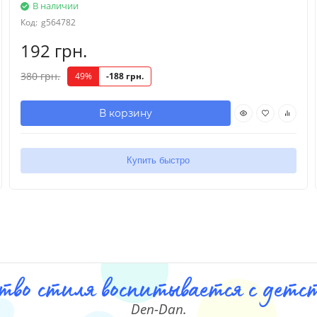
В наличии
Код:
g564782
192 грн.
380 грн.
49%
-188 грн.
В корзину
Купить быстро
тво стиля воспитывается с детст
Den-Dan.