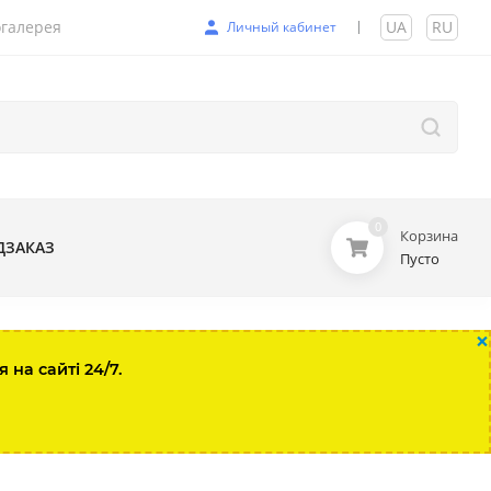
галерея
UA
|
RU
Личный кабинет
0
Корзина
ДЗАКАЗ
Пусто
×
на сайті 24/7.