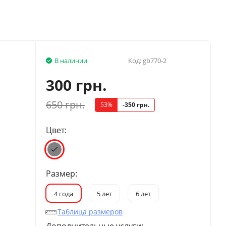
В наличии
Код:
gb770-2
300 грн.
650 грн.
53%
-350 грн.
Цвет:
Размер:
4 года
5 лет
6 лет
Таблица размеров
Дополнительные услуги: