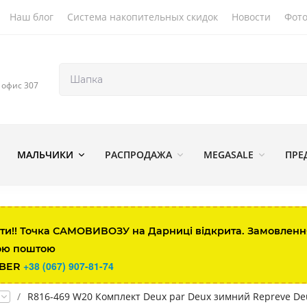
Наш блог
Система накопительных скидок
Новости
Фото
, офис 307
МАЛЬЧИКИ
РАСПРОДАЖА
MEGASALE
ПРЕ
ти!! Точка САМОВИВОЗУ на Дарниці відкрита. Замовлення 
ою поштою
+38 (067) 907-81-74
IBER
/
R816-469 W20 Комплект Deux par Deux зимний Repreve Deu