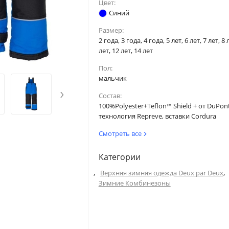
Цвет:
Синий
Размер:
2 года, 3 года, 4 года, 5 лет, 6 лет, 7 лет, 8 
лет, 12 лет, 14 лет
Пол:
мальчик
›
Состав:
100%Polyester+Teflon™ Shield + от DuPont
технология Repreve, вставки Cordura
Смотреть все
Категории
,
,
Верхняя зимняя одежда Deux par Deux
Зимние Комбинезоны