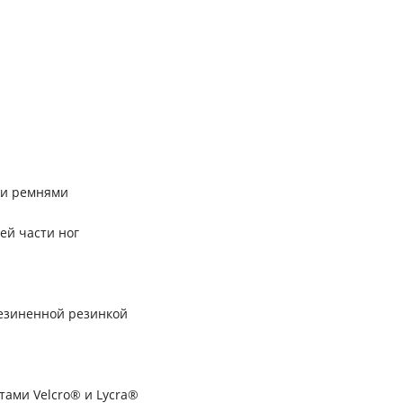
ми ремнями
ей части ног
езиненной резинкой
ами Velcro® и Lycra®