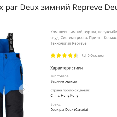
 par Deux зимний Repreve Deu
6Y
6XY
7Y
8Y
116/122
118/124
122/128
128/13
Комплект зимний, куртка, полукомби
60
60
62
64
снуд. Система роста. Принт - Космос
Технология Repreve
54
54
55
56
0 Отзывов
66
66
68
70
Характеристики
Тип товара:
Верхняя одежда
›
Страна происхождения:
China, Hong Kong
Бренд:
Deux par Deux (Canada)