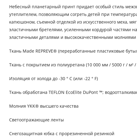
Небесный планетарный принт придает особый стиль межзв
утеплителем, позволяющим согреть детей при температурах 
капюшоном, съемной отделкой из искусственного меха, мя
эластичными бретелями, усиленными кордурой частями на 
эластичными деталями и высококачественными молниями 
Ткань Made REPREVE® (переработанные пластиковые буты
Ткань с покрытием из полиуретана (10 000 мм / 5000 г / м
Изоляция от холода до -30 ° C (или -22 ° F)
Ткань обработана TEFLON EcoElite DuPont ™; водоотталкива
Молния YKK® высшего качества
Светоотражающие ленты
Снегозащитная юбка с прорезиненной резинкой