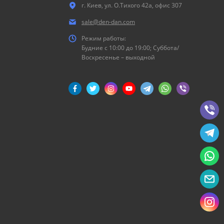
г. Киев, ул. О.Тихого 42а, офис 307
sale@den-dan.com
Режим работы:
Будние c 10:00 до 19:00; Суббота/
Воскресенье – выходной