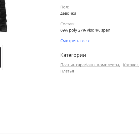
Пол:
девочка
Состав:
69% poly 27% visc 4% span
Смотреть все
Категории
,
,
Платья, сарафаны, комплекты
Каталог
Платья