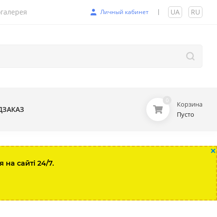
галерея
UA
|
RU
Личный кабинет
0
Корзина
ДЗАКАЗ
Пусто
×
на сайті 24/7.