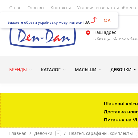
О нас
Отзывы
Контакты
Условия возврата и обмена
OK
Бажаєте обрати українську мову, натисні
UA
Наш адрес
г. Киев, ул. О.Тихого 42а
БРЕНДЫ
КАТАЛОГ
МАЛЫШИ
ДЕВОЧКИ
Шановні клієн
Доставка нов
Питання на V
Главная
/
Девочки
/
Платья, сарафаны, комплекты