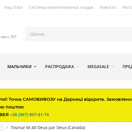
Наш блог
Система накопительных скидок
Новости
Фото
, офис 307
МАЛЬЧИКИ
РАСПРОДАЖА
MEGASALE
ПРЕ
ти!! Точка САМОВИВОЗУ на Дарниці відкрита. Замовлення 
ою поштою
+38 (067) 907-81-74
IBER
/
Платье M-40 Deux par Deux (Canada)