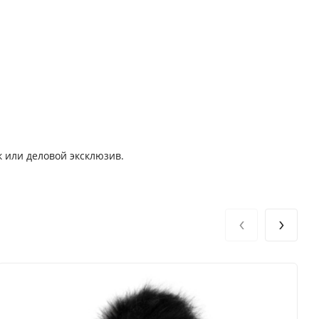
к или деловой эксклюзив.
‹
›