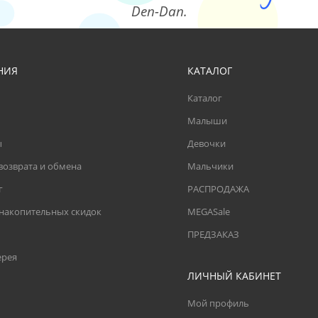
Den-Dan.
НИЯ
КАТАЛОГ
Каталог
Малыши
ы
Девочки
возврата и обмена
Мальчики
г
РАСПРОДАЖА
 накопительных скидок
MEGASale
ПРЕДЗАКАЗ
ерея
ЛИЧНЫЙ КАБИНЕТ
Мой профиль