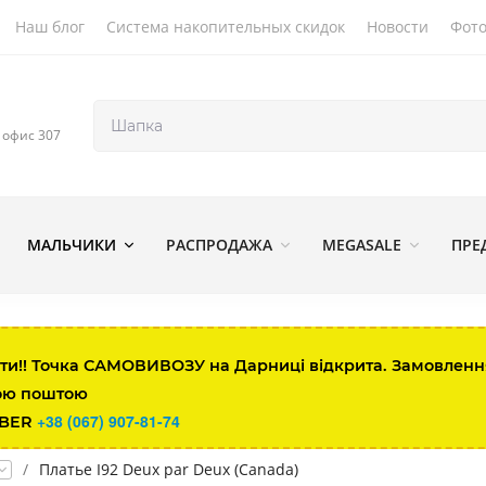
Наш блог
Система накопительных скидок
Новости
Фото
, офис 307
МАЛЬЧИКИ
РАСПРОДАЖА
MEGASALE
ПРЕ
ти!! Точка САМОВИВОЗУ на Дарниці відкрита. Замовлення 
ою поштою
+38 (067) 907-81-74
IBER
/
Платье I92 Deux par Deux (Canada)