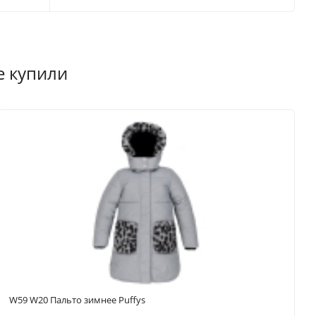
е купили
W59 W20 Пальто зимнее Puffys