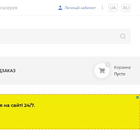
галерея
UA
|
RU
Личный кабинет
0
Корзина
ДЗАКАЗ
Пусто
×
на сайті 24/7.