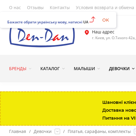
О нас
Отзывы
Контакты
Условия возврата и обмена
OK
Бажаєте обрати українську мову, натисні
UA
Наш адрес
г. Киев, ул. О.Тихого 42а
БРЕНДЫ
КАТАЛОГ
МАЛЫШИ
ДЕВОЧКИ
Шановні клієн
Доставка нов
Питання на V
Главная
/
Девочки
/
Платья, сарафаны, комплекты