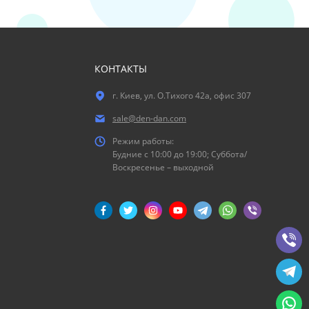
КОНТАКТЫ
г. Киев, ул. О.Тихого 42а, офис 307
sale@den-dan.com
Режим работы:
Будние c 10:00 до 19:00; Суббота/
Воскресенье – выходной