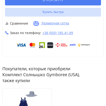
В КОРЗИНУ
8
8 лет
130-137
26-30
60.5
Купить быстро
9
9 лет
137-140
30-34.5
62
Размерная сетка
Сравнение
10
L
10 лет
140-147
34.5-38.5
63.5
Заказ по телефону:
+38 (050) 185-41-89
12
12 лет
142-152
38.5-45.5
65.5
Покупатели, которые приобрели
Комплект Солнышко Gymboree (USA),
также купили
Размер
Возраст
Рост
Вес (кг)
Талия
Шаговый разм