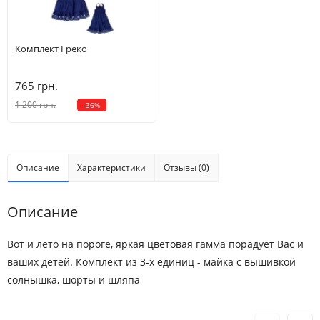
5
4-5 лет
102.5-110
21-22.5
63.5
42.5
Комплект Греко
6
5-6 лет
110-117.5
23-26
65
47
765 грн.
7
6-7 лет
117.5-125
26-30
66.5
51.5
1 200 грн.
-36%
8
7-8 лет
125-130
30-38.5
68
56
10
8-9 лет
135-142.5
38.5-45.5
71
61.5
Описание
Характеристики
Отзывы (0)
12
9-10 лет
137.5-142.5
43-50
73
65
Описание
Вот и лето на пороге, яркая цветовая гамма порадует Вас и
ваших детей. Комплект из 3-х единиц - майка с вышивкой
солнышка, шорты и шляпа