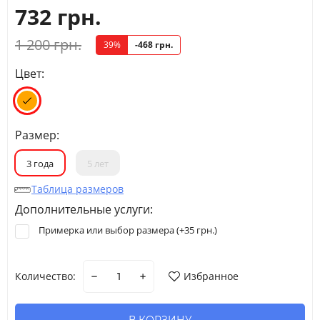
732 грн.
4 лет
99-107
16-18.5
54
1 200 грн.
39%
-468 грн.
5 лет
107-114
18.5-21
56
Цвет:
Размер:
Размер\возраст
Рост
Вес
Талия
Длина штанины 
3 года
5 лет
3
XS
3 лет
91.5-99
14.5-16
52.5
Таблица размеров
Дополнительные услуги:
4
4 лет
99-107
16-18.5
54
Примерка или выбор размера (+
35 грн.
)
5
S
5 лет
107-114
18.5-21
56
Количество:
Избранное
6
6 лет
114-122
21-23
57
7
M
7 лет
122-130
23-26
59