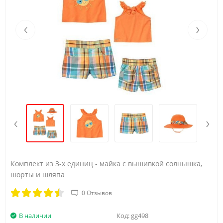
12-18 мес
74-79
10-12
49
‹
›
18-24 мес
79-84
12-13.5
50
Размер\возраст
Рост
Вес
Талия
Длина штанины п
3-6 мес
58.5-64
5.5-7.5
45
‹
›
6-12 мес
64-74
7.5-10
47
12-18 мес
74-79
10-12
49
Комплект из 3-х единиц - майка с вышивкой солнышка,
шорты и шляпа
18-24 мес
79-84
12-13.5
50
0 Отзывов
2 лет
84-91.5
13.5-14.5
51.5
В наличии
Код:
gg498
3 лет
91.5-99
14.5-16
52.5