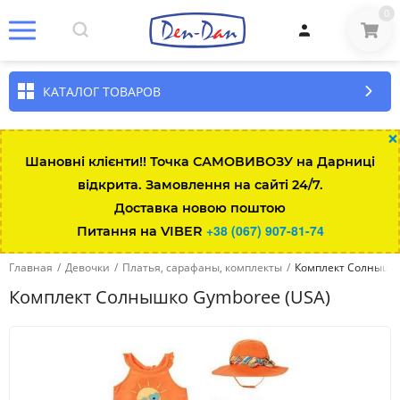
0
КАТАЛОГ ТОВАРОВ
×
Шановні клієнти!! Точка САМОВИВОЗУ на Дарниці
відкрита. Замовлення на сайті 24/7.
Размер\возраст
Рост
Вес
Талия
Длина штанин
Доставка новою поштою
+38 (067) 907-81-74
Питання на VIBER
Up to 7lbs
up to 48
up to 3kg
35.5
Главная
/
Девочки
/
Платья, сарафаны, комплекты
/
Комплект Солнышко
0-3 мес
up to 58.5
3-5.5
43
Комплект Солнышко Gymboree (USA)
3-6 мес
58.5-64
5.5-7.5
45
6-12 мес
64-74
7.5-10
47