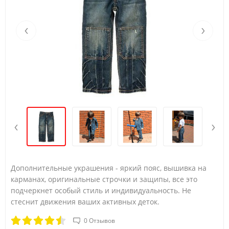
12-18 мес
74-79
10-12
49
‹
›
18-24 мес
79-84
12-13.5
50
Размер\возраст
Рост
Вес
Талия
Длина штанины п
3-6 мес
58.5-64
5.5-7.5
45
‹
›
6-12 мес
64-74
7.5-10
47
12-18 мес
74-79
10-12
49
Дополнительные украшения - яркий пояс, вышивка на
карманах, оригинальные строчки и защипы, все это
18-24 мес
79-84
12-13.5
50
подчеркнет особый стиль и индивидуальность. Не
стеснит движения ваших активных деток.
2 лет
84-91.5
13.5-14.5
51.5
0 Отзывов
3 лет
91.5-99
14.5-16
52.5