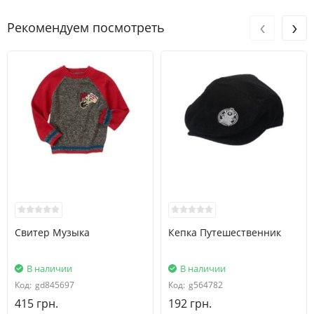
Размер
Возраст
Рост
Вес(кг)
Талия
Шаговый размер
‹
›
Рекомендуем посмотреть
4
3-4 лет
99-107
14.5-16
49
40.5
5
4-5 лет
107-114
16-18.5
51
45
6
5-6 лет
114-122
18.5-21
52
49.5
7
6-7 лет
122-130
21-23
54
54
8
7-8 лет
130-137
23-26
55
58.5
10
8-9 лет
141-147
30-34.5
58.5
64
Свитер Музыка
Кепка Путешественник
В наличии
В наличии
Код:
gd845697
Код:
g564782
415 грн.
192 грн.