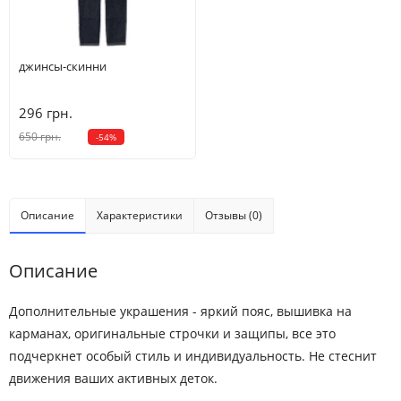
5
4-5 лет
102.5-110
21-22.5
63.5
42.5
джинсы-скинни
6
5-6 лет
110-117.5
23-26
65
47
7
6-7 лет
117.5-125
26-30
66.5
51.5
296 грн.
650 грн.
-54%
8
7-8 лет
125-130
30-38.5
68
56
10
8-9 лет
135-142.5
38.5-45.5
71
61.5
Описание
Характеристики
Отзывы (0)
12
9-10 лет
137.5-142.5
43-50
73
65
Описание
Дополнительные украшения - яркий пояс, вышивка на
карманах, оригинальные строчки и защипы, все это
подчеркнет особый стиль и индивидуальность. Не стеснит
движения ваших активных деток.