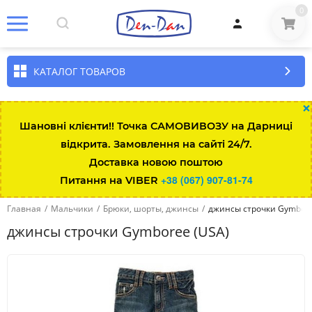
0
КАТАЛОГ ТОВАРОВ
×
Шановні клієнти!! Точка САМОВИВОЗУ на Дарниці
відкрита. Замовлення на сайті 24/7.
Размер\возраст
Рост
Вес
Талия
Длина штанин
Доставка новою поштою
+38 (067) 907-81-74
Питання на VIBER
Up to 7lbs
up to 48
up to 3kg
35.5
Главная
/
Мальчики
/
Брюки, шорты, джинсы
/
джинсы строчки Gymbore
0-3 мес
up to 58.5
3-5.5
43
джинсы строчки Gymboree (USA)
3-6 мес
58.5-64
5.5-7.5
45
6-12 мес
64-74
7.5-10
47