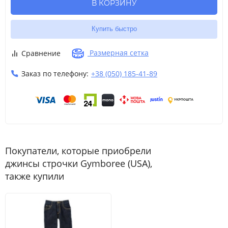
В КОРЗИНУ
8
8 лет
130-137
26-30
60.5
Купить быстро
9
9 лет
137-140
30-34.5
62
Размерная сетка
Сравнение
10
L
10 лет
140-147
34.5-38.5
63.5
Заказ по телефону:
+38 (050) 185-41-89
12
12 лет
142-152
38.5-45.5
65.5
Покупатели, которые приобрели
джинсы строчки Gymboree (USA),
также купили
Размер
Возраст
Рост
Вес (кг)
Талия
Шаговый разм