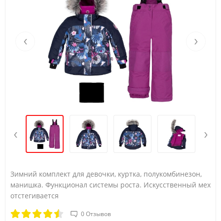
Возраст
4Y
5Y
Рост (А)
104/110
110/116
‹
›
Обхват груди (B)
56
58
Талия (С)
52
53
Бедра (D)
62
64
‹
›
Зимний комплект для девочки, куртка, полукомбинезон,
манишка. Функционал системы роста. Искусственный мех
отстегивается
0 Отзывов