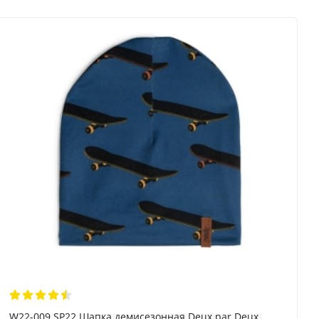
W22-009 SP22 Шапка демисезонная Deux par Deux