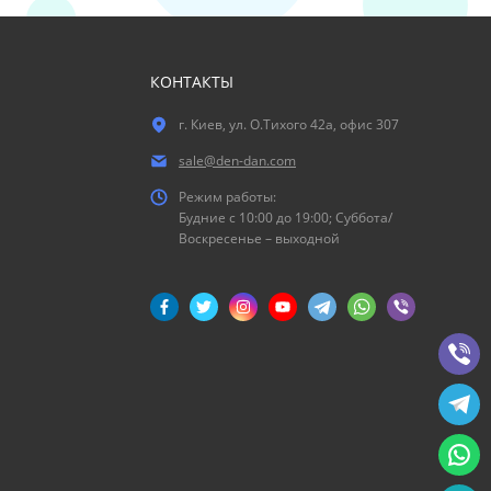
КОНТАКТЫ
г. Киев, ул. О.Тихого 42а, офис 307
sale@den-dan.com
Режим работы:
Будние c 10:00 до 19:00; Суббота/
Воскресенье – выходной