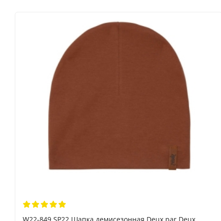
W22-849 SP22 Шапка демисезонная Deux par Deux