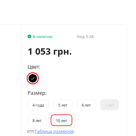
В наличии
Код:
S-28
1 053 грн.
Цвет:
Размер:
4 года
5 лет
6 лет
7 лет
8 лет
10 лет
Таблица размеров