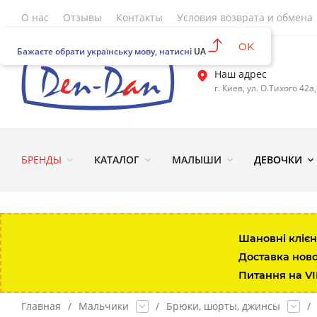
О нас
Отзывы
Контакты
Условия возврата и обмена
OK
Бажаєте обрати українську мову, натисні
UA
Наш адрес
г. Киев, ул. О.Тихого 42а
БРЕНДЫ
КАТАЛОГ
МАЛЫШИ
ДЕВОЧКИ
Шановні клієн
Доставка нов
Питання на V
Главная
/
Мальчики
/
Брюки, шорты, джинсы
/