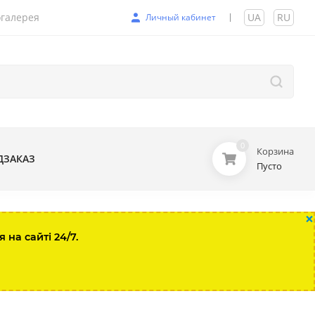
галерея
UA
|
RU
Личный кабинет
0
Корзина
ДЗАКАЗ
Пусто
×
на сайті 24/7.