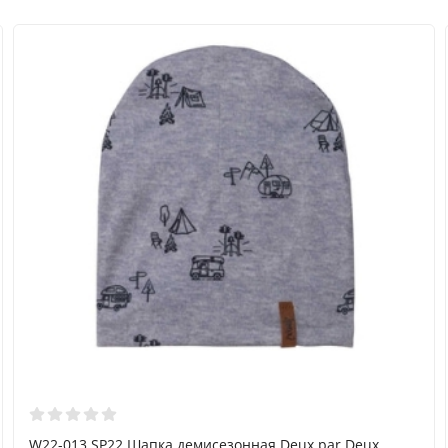
W22-013 SP22 Шапка демисезонная Deux par Deux