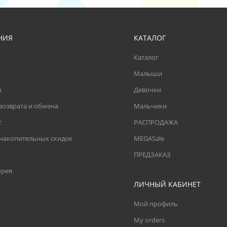
НИЯ
КАТАЛОГ
Каталог
Малыши
ы
Девочки
возврата и обмена
Мальчики
г
РАСПРОДАЖА
 накопительных скидок
MEGASale
ПРЕДЗАКАЗ
ерея
ЛИЧНЫЙ КАБИНЕТ
Мой профиль
My orders