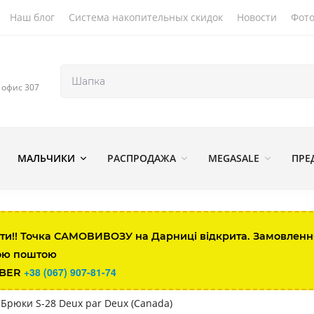
Наш блог
Система накопительных скидок
Новости
Фото
, офис 307
МАЛЬЧИКИ
РАСПРОДАЖА
MEGASALE
ПРЕ
ти!! Точка САМОВИВОЗУ на Дарниці відкрита. Замовлення 
ою поштою
+38 (067) 907-81-74
IBER
Брюки S-28 Deux par Deux (Canada)