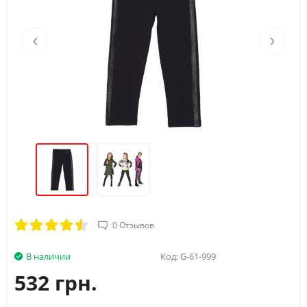
‹
›
0 Отзывов
В наличии
Код:
G-61-999
532 грн.