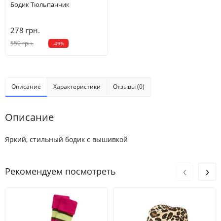
Бодик Тюльпанчик
5
4-5 лет
102.5-110
21-22.5
63.5
42.5
278 грн.
6
5-6 лет
110-117.5
23-26
65
47
550 грн.
-49%
7
6-7 лет
117.5-125
26-30
66.5
51.5
8
7-8 лет
125-130
30-38.5
68
56
Описание
Характеристики
Отзывы (0)
10
8-9 лет
135-142.5
38.5-45.5
71
61.5
Описание
12
9-10 лет
137.5-142.5
43-50
73
65
Яркий, стильный бодик с вышивкой
‹
›
Рекомендуем посмотреть