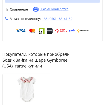
8
8 лет
130-137
26-30
60.5
Размерная сетка
Сравнение
Заказ по телефону:
+38 (050) 185-41-89
9
9 лет
137-140
30-34.5
62
10
L
10 лет
140-147
34.5-38.5
63.5
12
12 лет
142-152
38.5-45.5
65.5
Покупатели, которые приобрели
Бодик Зайка на шаре Gymboree
(USA), также купили
Размер
Возраст
Рост
Вес (кг)
Талия
Шаговый разм