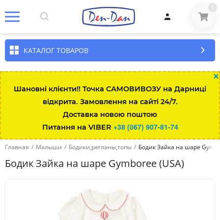
0
КАТАЛОГ ТОВАРОВ
×
Шановні клієнти!! Точка САМОВИВОЗУ на Дарниці
відкрита. Замовлення на сайті 24/7.
Размер\возраст
Рост
Вес
Талия
Длина штанин
Доставка новою поштою
+38 (067) 907-81-74
Питання на VIBER
Up to 7lbs
up to 48
up to 3kg
35.5
Главная
/
Малыши
/
Бодики,регланы,топы
/
Бодик Зайка на шаре Gymbo
0-3 мес
up to 58.5
3-5.5
43
Бодик Зайка на шаре Gymboree (USA)
3-6 мес
58.5-64
5.5-7.5
45
6-12 мес
64-74
7.5-10
47