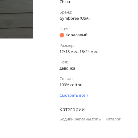
China
36
51
Бренд:
40.5
52
Gymboree (USA)
Цвет:
45
53.5
Кораловый
Размер:
12/18 мес, 18/24 мес
Пол:
по внутреннему шву
Голова
девочка
36
50
Состав:
100% cotton
40.5
52
Смотреть все
45
53.5
Категории
,
Бодики,регланы,топы
Каталог
49.5
54.5
54
54.5