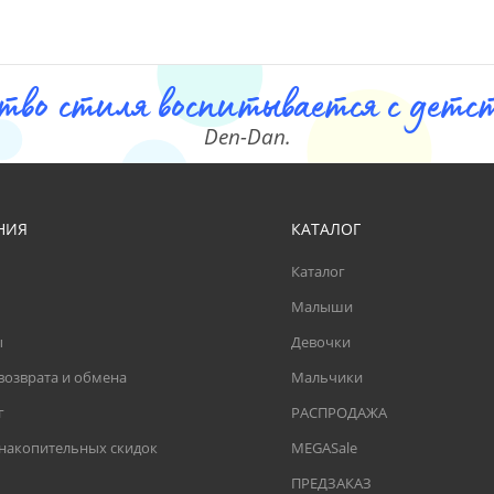
тво стиля воспитывается с детст
Den-Dan.
НИЯ
КАТАЛОГ
Каталог
Малыши
ы
Девочки
возврата и обмена
Мальчики
г
РАСПРОДАЖА
 накопительных скидок
MEGASale
ПРЕДЗАКАЗ