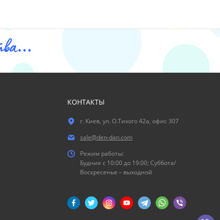
ва...
КОНТАКТЫ
г. Киев, ул. О.Тихого 42а, офис 307
sale@den-dan.com
Режим работы:
Будние c 10:00 до 19:00; Суббота/
Воскресенье – выходной