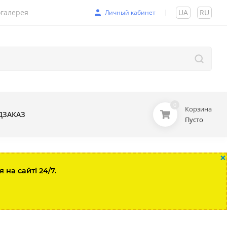
галерея
UA
|
RU
Личный кабинет
0
Корзина
ДЗАКАЗ
Пусто
×
на сайті 24/7.