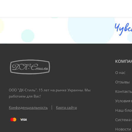
Чувс
КОМПА
О нас
Отзывы
ООО "ДК-Стиль". 15 лет на рынке Украины. Мы
Контакт
работаем для Вас!
Условия 
|
Конфиденциальность
Карта сайта
Наш бло
Система
Новости