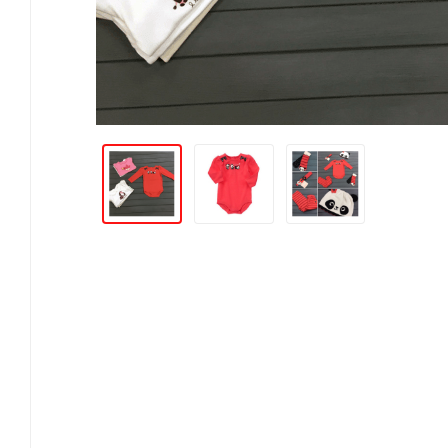
3 лет
91.5-99
14.5-16
52.5
4 лет
99-107
16-18.5
54
5 лет
107-114
18.5-21
56
Размер\возраст
Рост
Вес
Талия
Длина штанины 
3
XS
3 лет
91.5-99
14.5-16
52.5
4
4 лет
99-107
16-18.5
54
5
S
5 лет
107-114
18.5-21
56
6
6 лет
114-122
21-23
57
7
M
7 лет
122-130
23-26
59