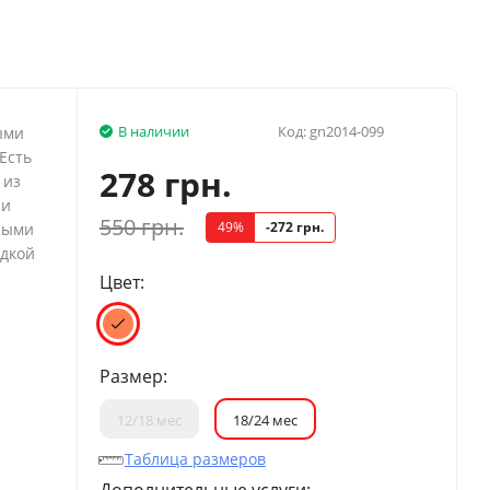
В наличии
Код:
gn2014-099
ыми
Есть
278 грн.
 из
 и
550 грн.
49%
-272 грн.
лыми
идкой
Цвет:
Размер:
12/18 мес
18/24 мес
Таблица размеров
Дополнительные услуги: