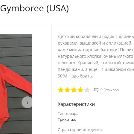
 Gymboree (USA)
24.1-25.3
46.5-48.5
27.2-28.5
48.5-49.5
Детский коралловый ​бодик с длинн
рукавами, ​вышивкой и апликацией. 
даже миниатюрные бантики! ​Пошит
о внутреннему шву
Голова
натурального хлопка, очень мягкого
нежного. Красивый, стильный, с ми
20.5
44
пандочками, а еще - с шикарной ск
50%!​ Надо брать.
23.5
46.5
0 Отзывов
26.5
48.5
›
Характеристики
30
49.5
Тип товара:
Трикотаж
33
50
Страна происхождения: