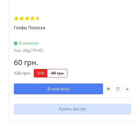
Голфы Полоска
В наличии
Код:
ddgg10Fall2
60 грн.
120 грн.
50%
-60 грн.
В корзину
Купить быстро