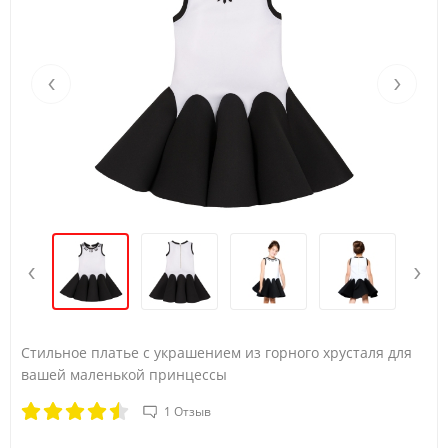
‹
›
‹
›
Стильное платье с украшением из горного хрусталя для
вашей маленькой принцессы​
1 Отзыв