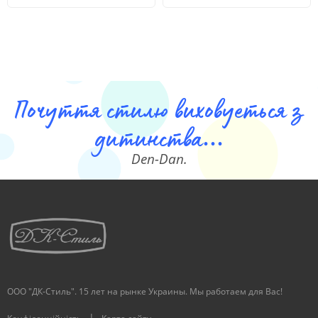
Почуття стилю виховуеться з
дитинства...
Den-Dan.
ООО "ДК-Стиль". 15 лет на рынке Украины. Мы работаем для Вас!
|