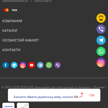
Конфіденційність
Карта сайту
КОМПАНИЯ
КАТАЛОГ
ОСОБИСТИЙ КАБІНЕТ
КОНТАКТИ
© 2010-2026 DEN-DAN: Брендовая детская одежда из Америки • Италии •
Канады ‣ Официальный партнер Deux par Deux в Украине
OK
Бажаєте обрати українську мову, натисні
UA
0