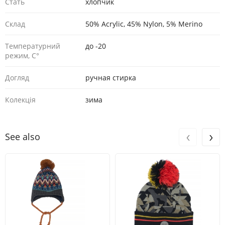
Стать
хлопчик
Склад
50% Acrylic, 45% Nylon, 5% Merino
Температурний
до -20
режим, С°
Догляд
ручная стирка
Колекція
зима
‹
›
See also