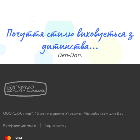
Почуття стилю виховуеться з
дитинства...
Den-Dan.
ООО "ДК-Стиль". 15 лет на рынке Украины. Мы работаем для Вас!
|
Конфіденційність
Карта сайту