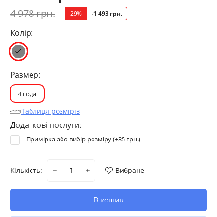
4 978 грн.
29%
-1 493 грн.
Колір:
Размер:
4 года
Таблиця розмірів
Додаткові послуги:
Примірка або вибір розміру (+
35 грн.
)
Кількість:
Вибране
В кошик