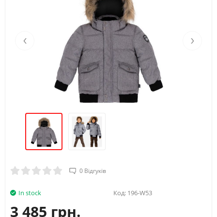
Вік
4Y
5Y
Зріст (А)
104/110
110/116
‹
›
Обхват груди (B)
56
58
Талія (С)
52
53
Стегна (D)
62
64
0 Відгуків
In stock
Код:
196-W53
3 485 грн.