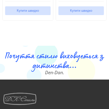
Купити швидко
Купити швидко
Почуття стилю виховуеться з
дитинства...
Den-Dan.