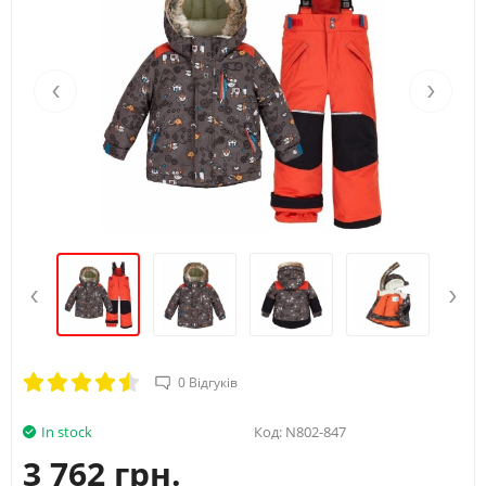
Вік
4Y
5Y
Зріст (А)
104/110
110/116
‹
›
Обхват груди (B)
56
58
Талія (С)
52
53
Стегна (D)
62
64
‹
›
0 Відгуків
In stock
Код:
N802-847
3 762 грн.