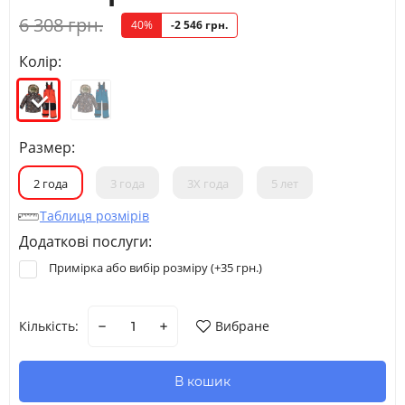
6 308 грн.
40%
-2 546 грн.
Колір:
Размер:
2 года
3 года
3Х года
5 лет
Таблиця розмірів
Додаткові послуги:
Примірка або вибір розміру (+
35 грн.
)
Кількість:
Вибране
В кошик