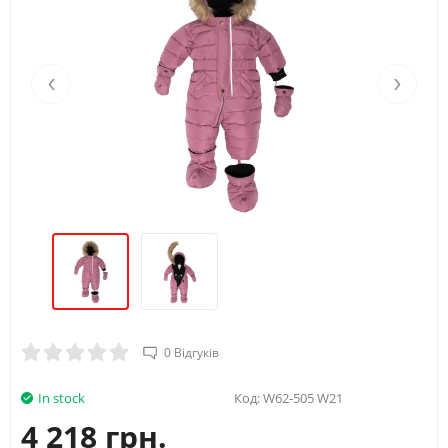
Вік
4Y
5Y
Зріст (А)
104/110
110/116
‹
›
Обхват груди (B)
56
58
Талія (С)
52
53
Стегна (D)
62
64
0 Відгуків
In stock
Код:
W62-505 W21
4 218 грн.