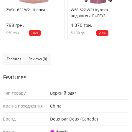
ZW01-622 W21 Шапка
W58-622 W21 Куртка
подовжена PUFFYS
798 грн.
4 370 грн.
950 грн.
5 130 грн.
-16%
-14%
Features
Reviews (0)
Features
Тип товару
Верхній одяг
Країна походження
China
Бренд
Deux par Deux (Canada)
Колір
фуксія