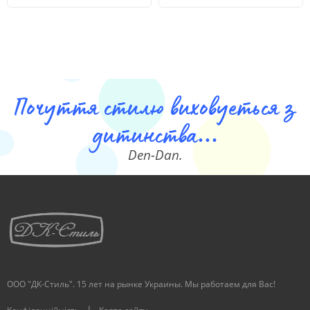
Почуття стилю виховуеться з
дитинства...
Den-Dan.
ООО "ДК-Стиль". 15 лет на рынке Украины. Мы работаем для Вас!
|