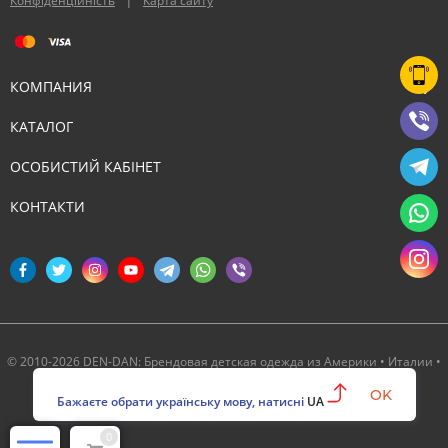
Конфіденційність
Карта сайту
КОМПАНИЯ
КАТАЛОГ
ОСОБИСТИЙ КАБІНЕТ
КОНТАКТИ
© 2010-2026 DEN-DAN: Брендовая детская одежда из Америки • Италии •
Канады ‣ Официальный партнер Deux par Deux в Украине
OK
Бажаєте обрати українську мову, натисні
UA
0