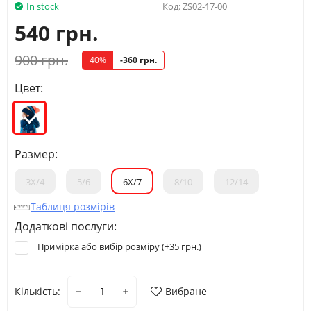
In stock
Код:
ZS02-17-00
540 грн.
900 грн.
40%
-360 грн.
Цвет:
Размер:
3Х/4
5/6
6Х/7
8/10
12/14
Таблиця розмірів
Додаткові послуги:
Примірка або вибір розміру (+
35 грн.
)
Кількість:
Вибране