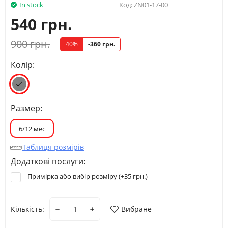
In stock
Код:
ZN01-17-00
540 грн.
900 грн.
40%
-360 грн.
Колір:
Размер:
6/12 мес
Таблиця розмірів
Додаткові послуги:
Примірка або вибір розміру (+
35 грн.
)
Кількість:
Вибране