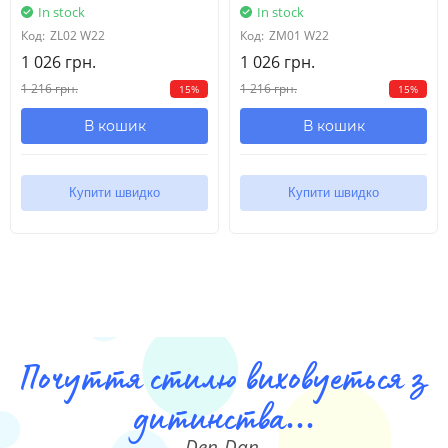
In stock
In stock
Код:
ZL02 W22
Код:
ZM01 W22
1 026 грн.
1 026 грн.
1 216 грн.
1 216 грн.
15%
15%
В кошик
В кошик
Купити швидко
Купити швидко
Почуття стилю виховуеться з
дитинства...
Den-Dan.