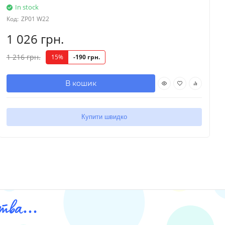
In stock
Код:
ZP01 W22
1 026 грн.
1 216 грн.
15%
-190 грн.
В кошик
Купити швидко
ва...