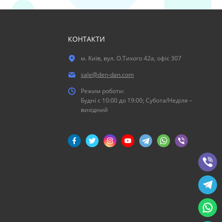
КОНТАКТИ
м. Київ, вул. О.Тихого 42а, офіс 307
sale@den-dan.com
Режим роботи:
Будні c 10:00 до 19:00; Субота/Неділя –
вихідний