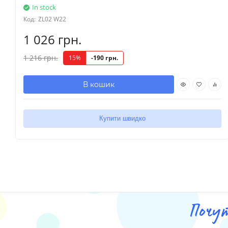
In stock
Код:
ZL02 W22
1 026 грн.
1 216 грн.
15%
-190 грн.
В кошик
Купити швидко
Почу