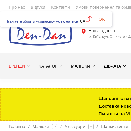
Про нас
Відгуки
Контакти
Умови повернення та обмі
OK
Бажаєте обрати українську мову, натисні
UA
Наша адреса
м. Київ, вул. О.Тихого 42
БРЕНДИ
КАТАЛОГ
МАЛЮКИ
ДІВЧАТА
Шановні клієн
Доставка нов
Питання на V
Головна
/
Малюки
/
Аксесуари
/
Шапки, кепки,