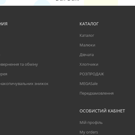
НИЯ
КАТАЛОГ
Каталог
Малюки
и
Дівчата
вернення та обміну
Хлопчики
ерея
РОЗПРОДАЖ
 накопичувальних знижок
MEGASale
Передзамовлення
ОСОБИСТИЙ КАБІНЕТ
Мій профіль
My orders