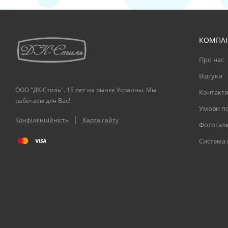
КОМПА
Про нас
Відгуки
ООО "ДК-Стиль". 15 лет на рынке Украины. Мы
Контакт
работаем для Вас!
Умови по
|
Конфіденційність
Карта сайту
Фотогал
Система