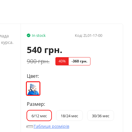
In stock
Код:
ZL01-17-00
лада
курса​.
540 грн.
900 грн.
40%
-360 грн.
Цвет:
Размер:
6/12 мес
18/24 мес
30/36 мес
Таблиця розмірів