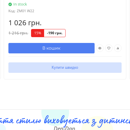
In stock
Код:
ZM01 W22
1 026 грн.
1 216 грн.
15%
-190 грн.
В кошик
Купити швидко
ття стилю виховуеться з дитинст
Den-Dan.