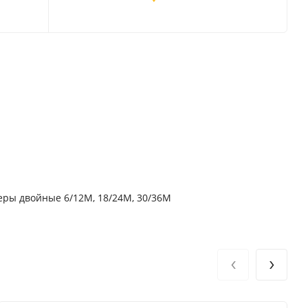
меры двойные 6/12M, 18/24M, 30/36M
‹
›