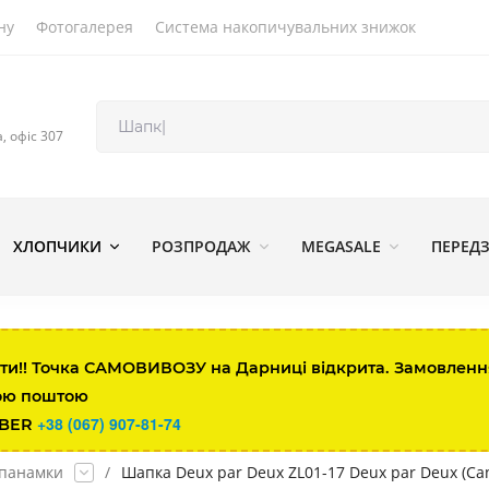
ну
Фотогалерея
Система накопичувальних знижок
а, офіс 307
ХЛОПЧИКИ
РОЗПРОДАЖ
MEGASALE
ПЕРЕД
ти!! Точка САМОВИВОЗУ на Дарниці відкрита. Замовлення 
ою поштою
+38 (067) 907-81-74
IBER
 панамки
/
Шапка Deux par Deux ZL01-17 Deux par Deux (Ca