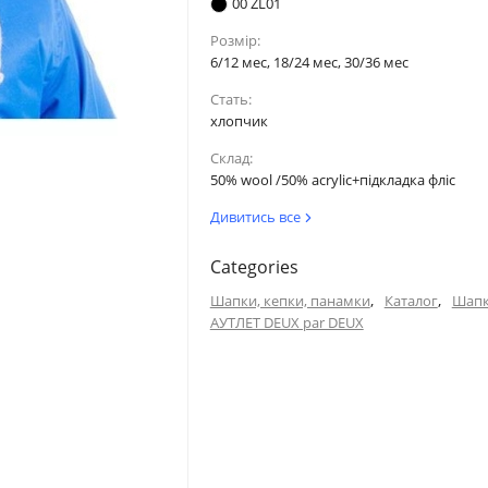
00 ZL01
Розмір:
6/12 мес, 18/24 мес, 30/36 мес
Стать:
хлопчик
Склад:
50% wool /50% acrylic+підкладка фліс
Дивитись все
Categories
,
,
Шапки, кепки, панамки
Каталог
Шап
АУТЛЕТ DEUX par DEUX