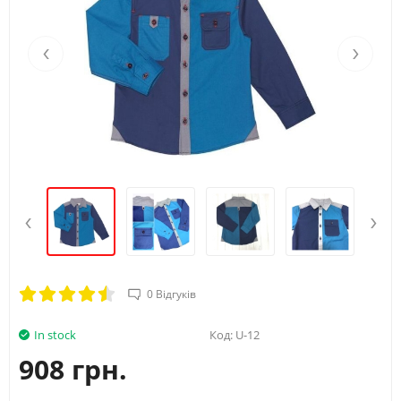
‹
›
‹
›
0 Відгуків
In stock
Код:
U-12
908 грн.