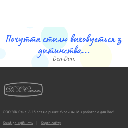
Почуття стилю виховуеться з
дитинства...
Den-Dan.
ООО "ДК-Стиль". 15 лет на рынке Украины. Мы работаем для Вас!
|
Конфіденційність
Карта сайту