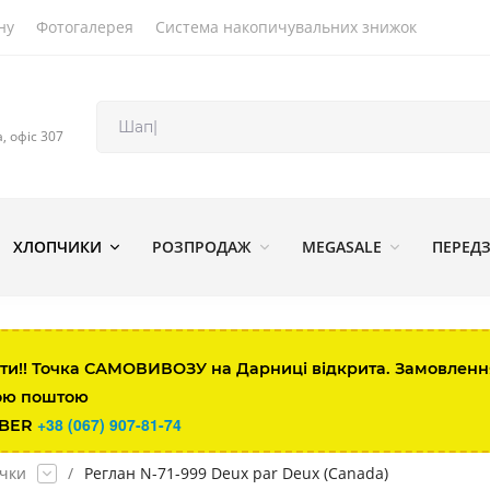
ну
Фотогалерея
Система накопичувальних знижок
а, офіс 307
ХЛОПЧИКИ
РОЗПРОДАЖ
MEGASALE
ПЕРЕД
ти!! Точка САМОВИВОЗУ на Дарниці відкрита. Замовлення 
ою поштою
+38 (067) 907-81-74
IBER
очки
/
Реглан N-71-999 Deux par Deux (Canada)