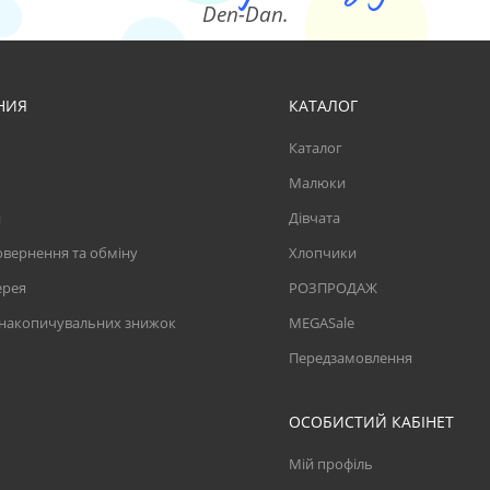
Den-Dan.
НИЯ
КАТАЛОГ
Каталог
Малюки
и
Дівчата
вернення та обміну
Хлопчики
ерея
РОЗПРОДАЖ
 накопичувальних знижок
MEGASale
Передзамовлення
ОСОБИСТИЙ КАБІНЕТ
Мій профіль