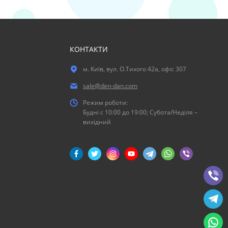
КОНТАКТИ
м. Київ, вул. О.Тихого 42а, офіс 307
sale@den-dan.com
Режим роботи:
Будні c 10:00 до 19:00; Субота/Неділя –
вихідний