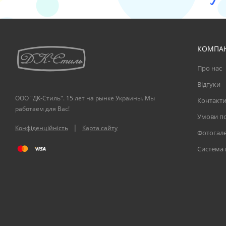
КОМПА
Про нас
Відгуки
ООО "ДК-Стиль". 15 лет на рынке Украины. Мы
Контакт
работаем для Вас!
Умови по
|
Конфіденційність
Карта сайту
Фотогал
Система