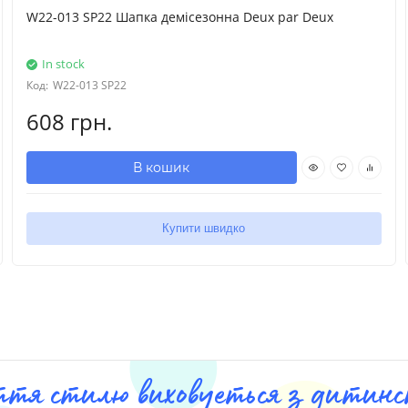
W22-013 SP22 Шапка демісезонна Deux par Deux
In stock
Код:
W22-013 SP22
608 грн.
В кошик
Купити швидко
ття стилю виховуеться з дитинст