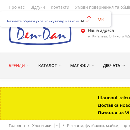
Про нас
Відгуки
Контакти
Умови повернення та обмі
OK
Бажаєте обрати українську мову, натисні
UA
Наша адреса
м. Київ, вул. О.Тихого 42
БРЕНДИ
КАТАЛОГ
МАЛЮКИ
ДІВЧАТА
Шановні клієн
Доставка нов
Питання на V
Головна
/
Хлопчики
/
Реглани, футболки, майки, сор