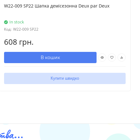
W22-009 SP22 Шапка демісезонна Deux par Deux
In stock
Код:
W22-009 SP22
608 грн.
В кошик
Купити швидко
ва...