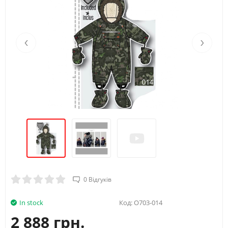
‹
›
0 Відгуків
In stock
Код:
O703-014
2 888 грн.