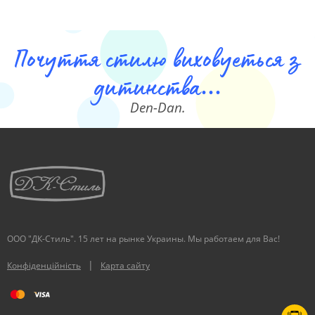
Почуття стилю виховуеться з
дитинства...
Den-Dan.
ООО "ДК-Стиль". 15 лет на рынке Украины. Мы работаем для Вас!
|
Конфіденційність
Карта сайту