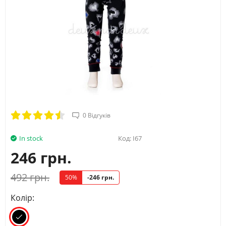
0 Відгуків
In stock
Код:
I67
246 грн.
492 грн.
50%
-246 грн.
Колір: