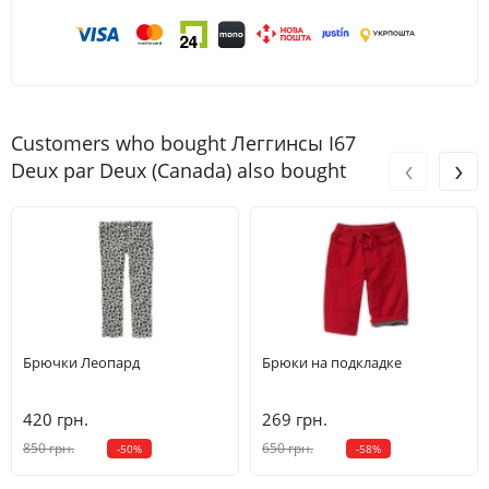
Customers who bought Леггинсы I67
‹
›
Deux par Deux (Canada) also bought
Брючки Леопард
Брюки на подкладке
420 грн.
269 грн.
850 грн.
650 грн.
-50%
-58%