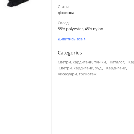
51
Стать:
дівчинка
52
Склад:
55% polyester, 45% nylon
53.5
Дивитись все
Categories
а внутрішнім швом.
Голова
,
,
Светри, кардигани, туніки
Каталог
Ка
,
,
,
Светри, кардигани, худі
Кардигани
Аксесуари, трикотаж
36
50
40.5
52
45
53.5
49.5
54.5
54
54.5