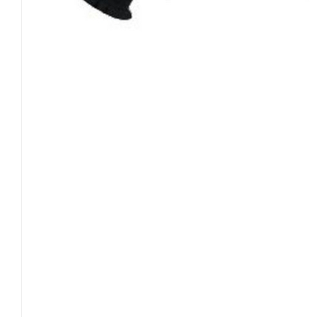
3 років
91.5-99
14.5-16
52.5
36
4 років
99-107
16-18.5
54
40.5
5 років
107-114
18.5-21
56
45
Розмір\вік
Зріст
Вага
Талія
Довжина штанини з
3
XS
3 років
91.5-99
14.5-16
52.5
4
4 років
99-107
16-18.5
54
5
S
5 років
107-114
18.5-21
56
6
6 років
114-122
21-23
57
7
M
7 років
122-130
23-26
59