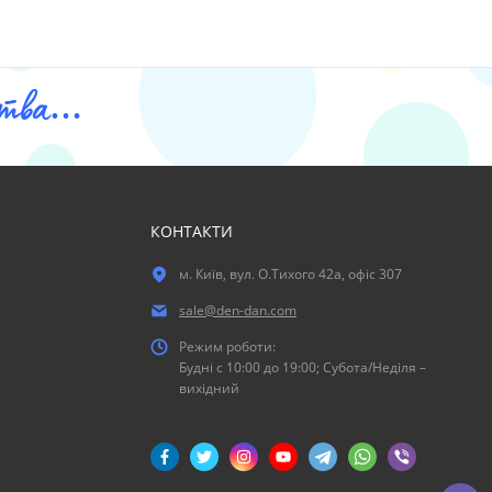
ва...
КОНТАКТИ
м. Київ, вул. О.Тихого 42а, офіс 307
sale@den-dan.com
Режим роботи:
Будні c 10:00 до 19:00; Субота/Неділя –
вихідний