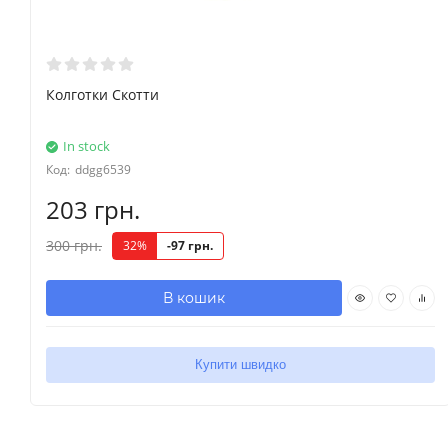
Колготки Скотти
In stock
Код:
ddgg6539
203 грн.
300 грн.
32%
-97 грн.
В кошик
Купити швидко