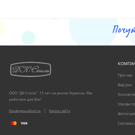
Почу
КОМПА
Про нас
Відгуки
ООО "ДК-Стиль". 15 лет на рынке Украины. Мы
Контакт
работаем для Вас!
Умови по
|
Конфіденційність
Карта сайту
Фотогал
Система