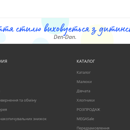
ття стилю виховуеться з дитинст
Den-Dan.
НИЯ
КАТАЛОГ
Каталог
Малюки
и
Дівчата
вернення та обміну
Хлопчики
ерея
РОЗПРОДАЖ
 накопичувальних знижок
MEGASale
Передзамовлення