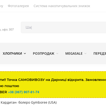
ну
Фотогалерея
Система накопичувальних знижок
а, офіс 307
 внутрішнім швом.
Голова
ХЛОПЧИКИ
РОЗПРОДАЖ
MEGASALE
ПЕРЕД
14.5
up to 37.5
17.1
37.5-42
ти!! Точка САМОВИВОЗУ на Дарниці відкрита. Замовлення 
ою поштою
19.6
42-44
+38 (067) 907-81-74
IBER
22.2
44-46.5
Кардиган- болеро Gymboree (USA)