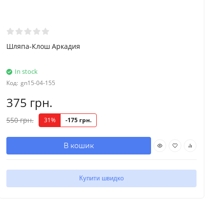
Шляпа-Клош Аркадия
In stock
Код:
gn15-04-155
375 грн.
550 грн.
31%
-175 грн.
В кошик
Купити швидко