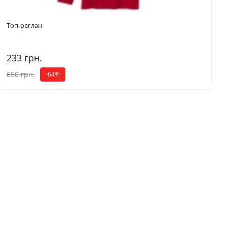
Топ-реглан
233 грн.
650 грн.
-64%