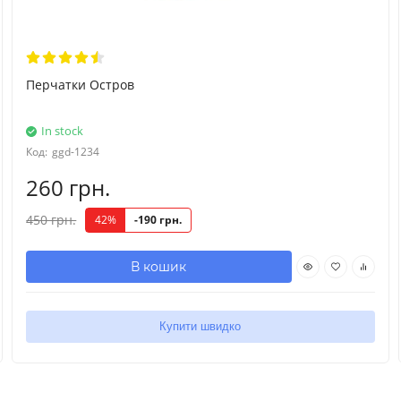
Перчатки Остров
In stock
Код:
ggd-1234
260 грн.
450 грн.
42%
-190 грн.
В кошик
Купити швидко