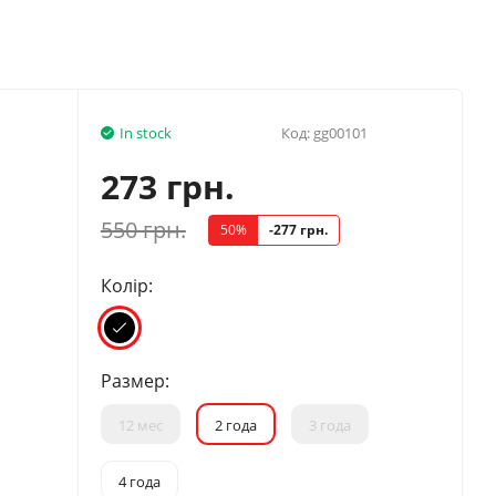
In stock
Код:
gg00101
273 грн.
550 грн.
50%
-277 грн.
Колір:
Размер:
12 мес
2 года
3 года
4 года