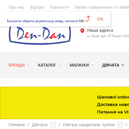
Про нас
Відгуки
Контакти
Умови повернення та обмі
OK
Бажаєте обрати українську мову, натисні
UA
Наша адреса
м. Київ, вул. О.Тихого 42
Розмір\вік
Зріст
Вага
Талія
Довжина штанини за
БРЕНДИ
КАТАЛОГ
МАЛЮКИ
ДІВЧАТА
Up to 7lbs
up to 48
up to 3kg
35.5
13.3-
0-3 міс
up to 58.5
3-5.5
43
15.8-
Шановні клієн
Доставка нов
3-6 міс
58.5-64
5.5-7.5
45
18.4-
Питання на V
6-12 міс
64-74
7.5-10
47
20.9-
Головна
/
Дівчата
/
Светри, кардигани, туніки
/