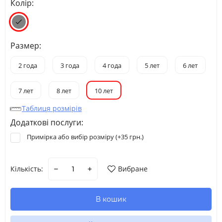
Колір:
Размер:
2 года
3 года
4 года
5 лет
6 лет
7 лет
8 лет
10 лет
Таблиця розмірів
Додаткові послуги:
Примірка або вибір розміру (+
35 грн.
)
Кількість:
Вибране
В кошик