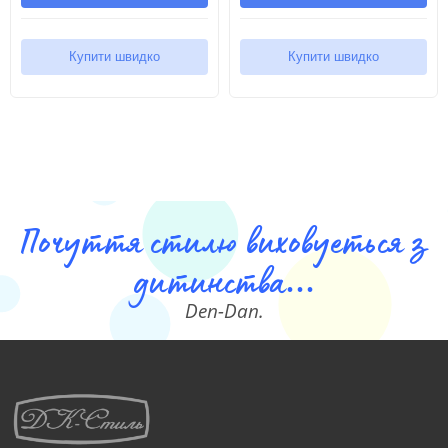
Купити швидко
Купити швидко
Почуття стилю виховуеться з
дитинства...
Den-Dan.