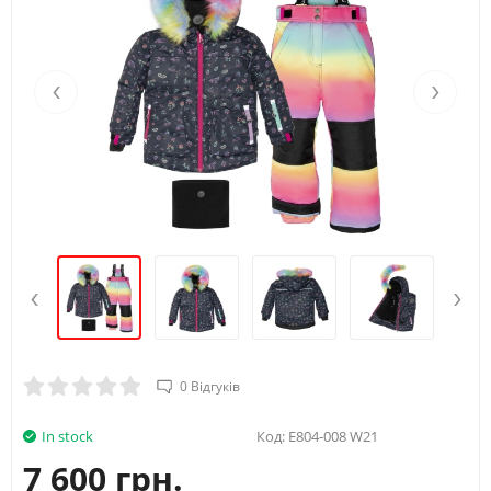
Вік
4Y
5Y
Зріст (А)
104/110
110/116
‹
›
Обхват груди (B)
56
58
Талія (С)
52
53
Стегна (D)
62
64
‹
›
0 Відгуків
In stock
Код:
E804-008 W21
7 600 грн.