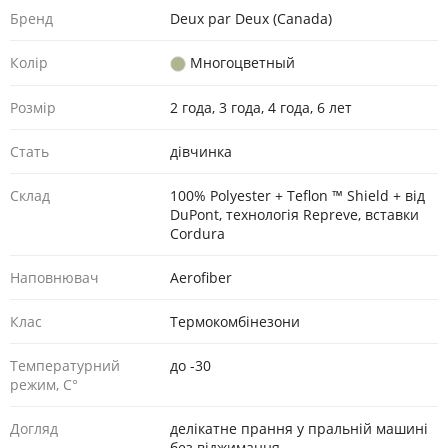
Бренд
Deux par Deux (Canada)
Колір
Многоцветный
Розмір
2 года, 3 года, 4 года, 6 лет
Стать
дівчинка
Склад
100% Polyester + Teflon ™ Shield + від
DuPont, технологія Repreve, вставки
Cordura
Наповнювач
Aerofiber
Клас
Термокомбінезони
Температурний
до -30
режим, С°
Догляд
делікатне прання у пральній машині
без віджимання