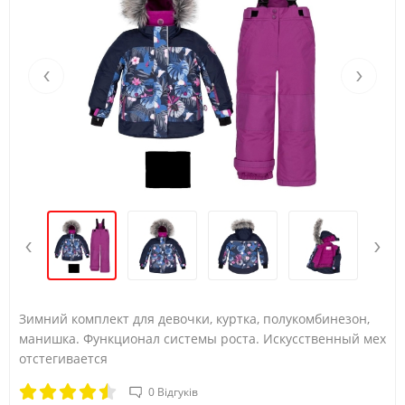
Вік
4Y
5Y
Зріст (А)
104/110
110/116
‹
›
Обхват груди (B)
56
58
Талія (С)
52
53
Стегна (D)
62
64
‹
›
Зимний комплект для девочки, куртка, полукомбинезон,
манишка. Функционал системы роста. Искусственный мех
отстегивается
0 Відгуків